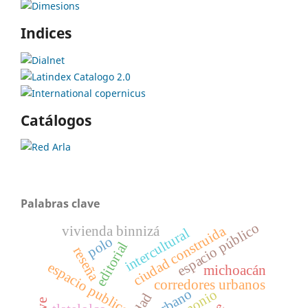
Indices
Catálogos
Palabras clave
espacio público
ciudad construida
vivienda binnizá
intercultural
polo
editorial
reseña
espacio publico
michoacán
corredores urbanos
urbano