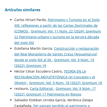
Artículos similares
Carlos Hiriart Pardo,
Patrimonio y Turismo en el Siglo
XXI: reflexiones a partir de las Cartas Doctrinales de
ICOMOS
,
Gremium: Vol. 11 Núm. 22 (2024): Gremium
22 Patrimonio urbano y turismo en la tercera década
del siglo XXI
Estefania Martín García,
Construcción y restauración
del Real Monasterio de Santes Creus (Aiguamúrcia)
desde el siglo XIX al XX
,
Gremium: Vol. 9 Núm. 19
(2022): Gremium 19
Héctor César Escudero Castro,
TEORÍA EN LA
RESTAURACIÓN ARQUITETÓNICA (el Concepto y el
Objeto)
,
Gremium: Vol. 9 Núm. 18 (2022): Gremium 18
restauro,
Carta Editorial
,
Gremium: Vol. 9 Núm. 17
(2022): Gremium 17 Patrimonio en Riesgo
Salvador Esteban Urrieta García, Verónica Zalapa
Castañeda,
Del paisaje perdido al patrimonio a