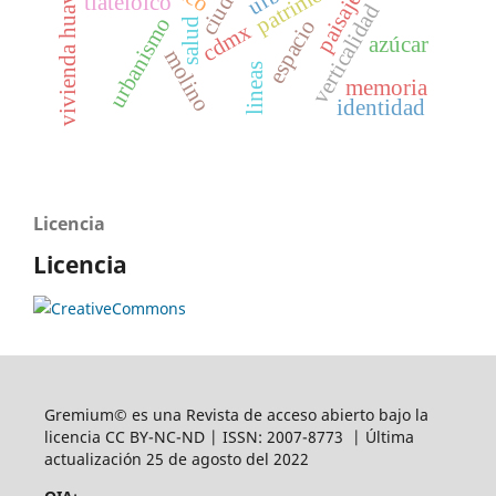
patrimonio
ciudad
vivienda huave
paisaje
tlatelolco
verticalidad
urbanismo
espacio
salud
cdmx
azúcar
molino
lineas
memoria
identidad
Licencia
Licencia
Gremium© es una Revista de acceso abierto bajo la
licencia CC BY-NC-ND | ISSN: 2007-8773 | Última
actualización 25 de agosto del 2022