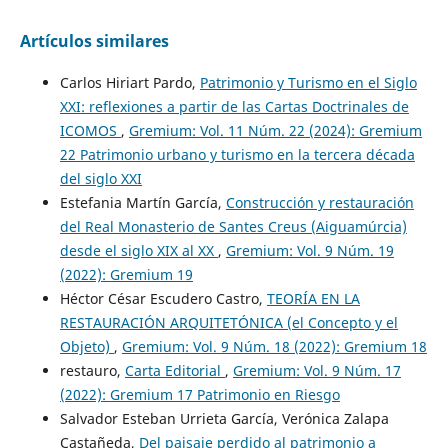
Artículos similares
Carlos Hiriart Pardo,
Patrimonio y Turismo en el Siglo
XXI: reflexiones a partir de las Cartas Doctrinales de
ICOMOS
,
Gremium: Vol. 11 Núm. 22 (2024): Gremium
22 Patrimonio urbano y turismo en la tercera década
del siglo XXI
Estefania Martín García,
Construcción y restauración
del Real Monasterio de Santes Creus (Aiguamúrcia)
desde el siglo XIX al XX
,
Gremium: Vol. 9 Núm. 19
(2022): Gremium 19
Héctor César Escudero Castro,
TEORÍA EN LA
RESTAURACIÓN ARQUITETÓNICA (el Concepto y el
Objeto)
,
Gremium: Vol. 9 Núm. 18 (2022): Gremium 18
restauro,
Carta Editorial
,
Gremium: Vol. 9 Núm. 17
(2022): Gremium 17 Patrimonio en Riesgo
Salvador Esteban Urrieta García, Verónica Zalapa
Castañeda,
Del paisaje perdido al patrimonio a