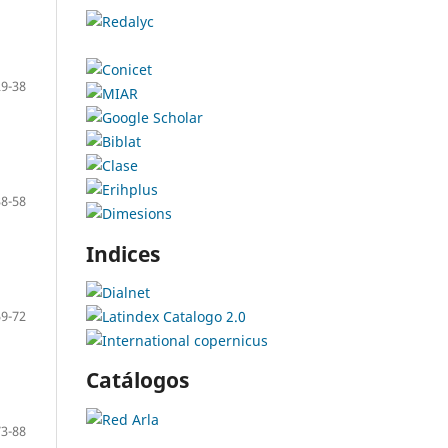
29-38
38-58
Indices
59-72
Catálogos
73-88