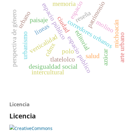
espacio
patrimonio
memoria
espacio público
reseña
perspectiva de género
urbano
ciudad
paisaje
corredores urbanos
molino
michoacán
lineas
editorial
urbanismo
arte urbano
verticalidad
espacio publico
cdmx
polo
azúcar
salud
tlatelolco
desigualdad social
intercultural
Licencia
Licencia