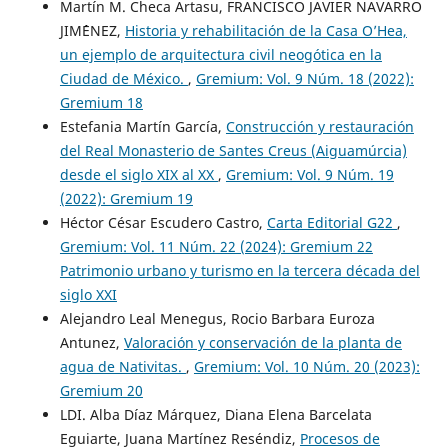
Martín M. Checa Artasu, FRANCISCO JAVIER NAVARRO
JIM´´ENEZ,
Historia y rehabilitación de la Casa O’Hea,
un ejemplo de arquitectura civil neogótica en la
Ciudad de México.
,
Gremium: Vol. 9 Núm. 18 (2022):
Gremium 18
Estefania Martín García,
Construcción y restauración
del Real Monasterio de Santes Creus (Aiguamúrcia)
desde el siglo XIX al XX
,
Gremium: Vol. 9 Núm. 19
(2022): Gremium 19
Héctor César Escudero Castro,
Carta Editorial G22
,
Gremium: Vol. 11 Núm. 22 (2024): Gremium 22
Patrimonio urbano y turismo en la tercera década del
siglo XXI
Alejandro Leal Menegus, Rocio Barbara Euroza
Antunez,
Valoración y conservación de la planta de
agua de Nativitas.
,
Gremium: Vol. 10 Núm. 20 (2023):
Gremium 20
LDI. Alba Díaz Márquez, Diana Elena Barcelata
Eguiarte, Juana Martínez Reséndiz,
Procesos de