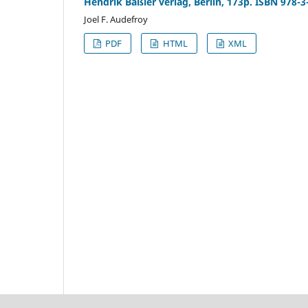
Hendrik Bäßler verlag, Berlin, 173p. ISBN 978-3
Joel F. Audefroy
PDF
HTML
XML