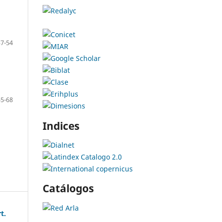
37-54
55-68
Indices
Catálogos
t.