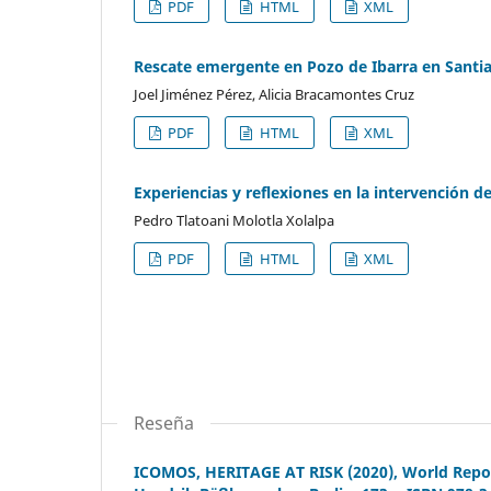
PDF
HTML
XML
Rescate emergente en Pozo de Ibarra en Santiag
Joel Jiménez Pérez, Alicia Bracamontes Cruz
PDF
HTML
XML
Experiencias y reflexiones en la intervención d
Pedro Tlatoani Molotla Xolalpa
PDF
HTML
XML
Reseña
ICOMOS, HERITAGE AT RISK (2020), World Repor