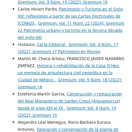
Gremium: Vol. 9 Núm. 19 (2022): Gremium 19
Carlos Hiriart Pardo,
Patrimonio y Turismo en el Siglo
XXI: reflexiones a partir de las Cartas Doctrinales de
ICOMOS
,
Gremium: Vol. 11 Núm. 22 (2024): Gremium
22 Patrimonio urbano y turismo en la tercera década
del siglo XXI
restauro,
Carta Editorial
,
Gremium: Vol. 9 Núm. 17
(2022): Gremium 17 Patrimonio en Riesgo
Martín M. Checa Artasu, FRANCISCO JAVIER NAVARRO
JIM´´ENEZ,
Historia y rehabilitación de la Casa O’Hea,
un ejemplo de arquitectura civil neogótica en la
Ciudad de México.
,
Gremium: Vol. 9 Núm. 18 (2022):
Gremium 18
Estefania Martín García,
Construcción y restauración
del Real Monasterio de Santes Creus (Aiguamúrcia)
desde el siglo XIX al XX
,
Gremium: Vol. 9 Núm. 19
(2022): Gremium 19
Alejandro Leal Menegus, Rocio Barbara Euroza
Antunez,
Valoración y conservación de la planta de