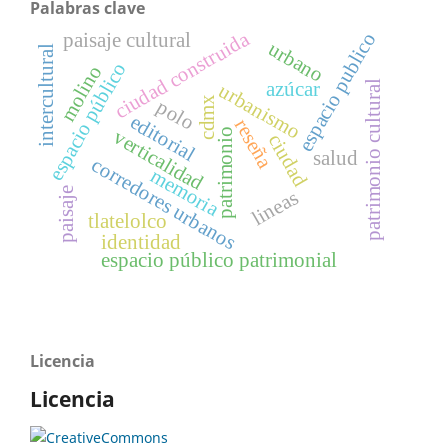
Palabras clave
ciudad construida
espacio publico
paisaje cultural
urbano
intercultural
espacio público
molino
patrimonio cultural
azúcar
urbanismo
cdmx
polo
editorial
reseña
verticalidad
patrimonio
ciudad
salud
corredores urbanos
memoria
paisaje
lineas
tlatelolco
identidad
espacio público patrimonial
Licencia
Licencia