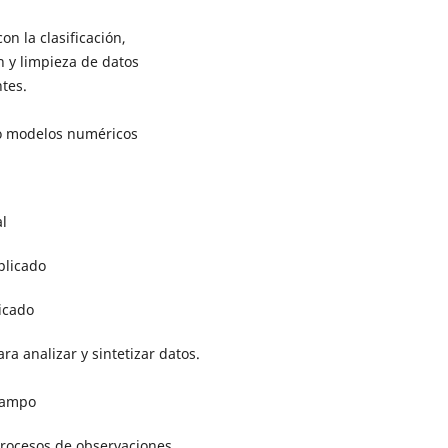
on la clasificación,
 y limpieza de datos
ntes.
o modelos numéricos
l
plicado
icado
ra analizar y sintetizar datos.
campo
procesos de observaciones