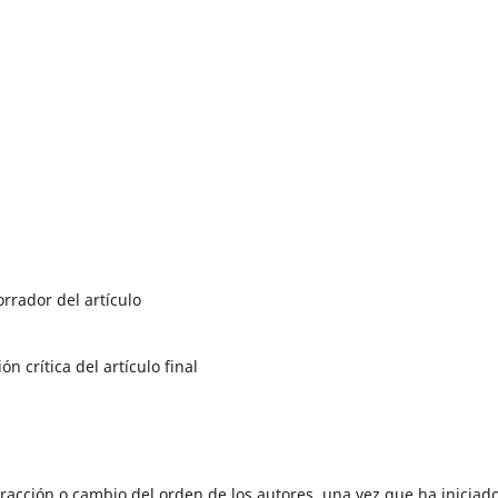
rrador del artículo
ón crítica del artículo final
racción o cambio del orden de los autores, una vez que ha iniciado