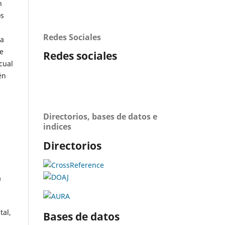
n
os
Redes Sociales
ca
e
Redes sociales
cual
én
Directorios, bases de datos e
indices
Directorios
a
tal,
Bases de datos