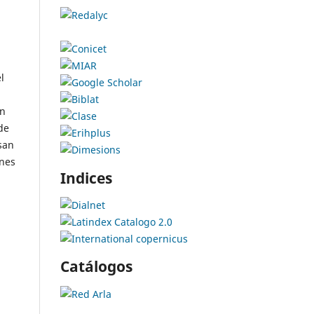
l
en
de
san
ones
Indices
Catálogos