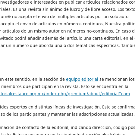
investigadores e interesados en publicar artículos relacionados co
iales. Es una revista sin ánimo de lucro y de libre acceso. Los text
ium® no acepta el envío de múltiples artículos por un solo autor
epta el envío de artículos en números continuos. Nuestra políti
r artículos de un mismo autor en números no-continuos. En caso d
nvitado podrá añadir además del artículo una carta editorial, en el 
ordar un número que aborda una o dos temáticas específicas. Tambi
en este sentido, en la sección de
equipo editorial
se mencionan los
miembros que participan en la revista. Esto se encuentra en la
itorialrestauro.org.mx/index.php/gremium/about/editorialTeam
idos expertos en distintas líneas de investigación. Este se confirm
so de los participantes y mantener las adscripciones actualizadas.
ción de contacto de la editorial, indicando dirección, código pos
tacto. Esto se encuentra en la siguiente dirección electrónica: