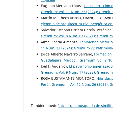
Eugenio Mercado-López,
La construcción 
Gremium: Vol. 11 Núm. 22 (2024): Gremium 
Martín M. Checa Artasu, FRANCISCO JAVIE
ejemplo de arquitectura civil neogótica e
Salvador Esteban Urrieta García, Verónic
Gremium: Vol. 8 Núm. E3 (2021): Gremium
Alma Pineda Almanza,
La vivienda históri
11 Núm. 22 (2024): Gremium 22 Patrimonio 
Jorge Alberto Navarro Serrano,
Formación y
Guadalajara, México.
,
Gremium: Vol. 9 Nú
Joel F. Audefroy,
El patrimonio amenazado 
Gremium: Vol. 9 Núm. 17 (2022): Gremium
ROSA BUSTAMANTE MONTORO,
Hibridaci
Perú
,
Gremium: Vol. 12 Núm. 26 (2025): 
También puede
Iniciar una búsqueda de simili