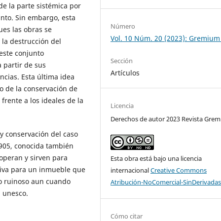
de la parte sistémica por
unto. Sin embargo, esta
Número
ues las obras se
Vol. 10 Núm. 20 (2023): Gremium
 la destrucción del
 este conjunto
Sección
 partir de sus
Artículos
cias. Esta última idea
do de la conservación de
frente a los ideales de la
Licencia
Derechos de autor 2023 Revista Gre
y conservación del caso
1905, conocida también
operan y sirven para
Esta obra está bajo una licencia
tiva para un inmueble que
internacional
Creative Commons
o ruinoso aun cuando
Atribución-NoComercial-SinDerivadas
a unesco.
Cómo citar