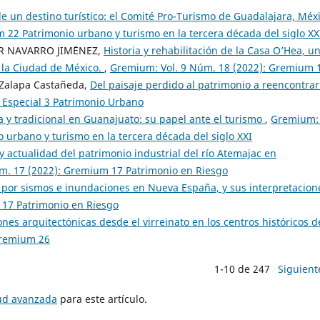
de un destino turístico: el Comité Pro-Turismo de Guadalajara, Méx
22 Patrimonio urbano y turismo en la tercera década del siglo XX
R NAVARRO JIM´´ENEZ,
Historia y rehabilitación de la Casa O’Hea, u
n la Ciudad de México.
,
Gremium: Vol. 9 Núm. 18 (2022): Gremium 
a Zalapa Castañeda,
Del paisaje perdido al patrimonio a reencontra
 Especial 3 Patrimonio Urbano
ca y tradicional en Guanajuato: su papel ante el turismo
,
Gremium: 
urbano y turismo en la tercera década del siglo XXI
 actualidad del patrimonio industrial del río Atemajac en
m. 17 (2022): Gremium 17 Patrimonio en Riesgo
por sismos e inundaciones en Nueva España, y sus interpretacio
 17 Patrimonio en Riesgo
ones arquitectónicas desde el virreinato en los centros históricos d
Gremium 26
1-10 de 247
Siguient
tud avanzada
para este artículo.