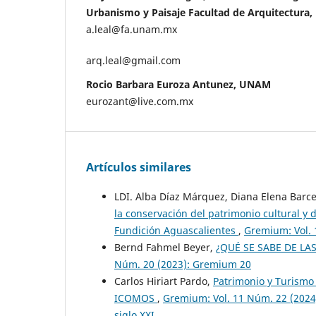
Urbanismo y Paisaje Facultad de Arquitectura
a.leal@fa.unam.mx
arq.leal@gmail.com
Rocio Barbara Euroza Antunez, UNAM
eurozant@live.com.mx
Artículos similares
LDI. Alba Díaz Márquez, Diana Elena Barce
la conservación del patrimonio cultural y 
Fundición Aguascalientes
,
Gremium: Vol. 
Bernd Fahmel Beyer,
¿QUÉ SE SABE DE LA
Núm. 20 (2023): Gremium 20
Carlos Hiriart Pardo,
Patrimonio y Turismo e
ICOMOS
,
Gremium: Vol. 11 Núm. 22 (2024
siglo XXI