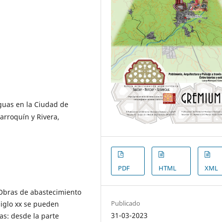
guas en la Ciudad de
rroquín y Rivera,
PDF
HTML
XML
 Obras de abastecimiento
Publicado
siglo xx se pueden
31-03-2023
s: desde la parte