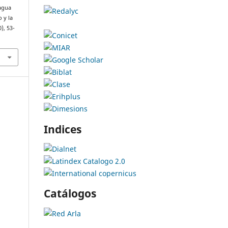
 agua
 y la
0), 53-
Indices
Catálogos