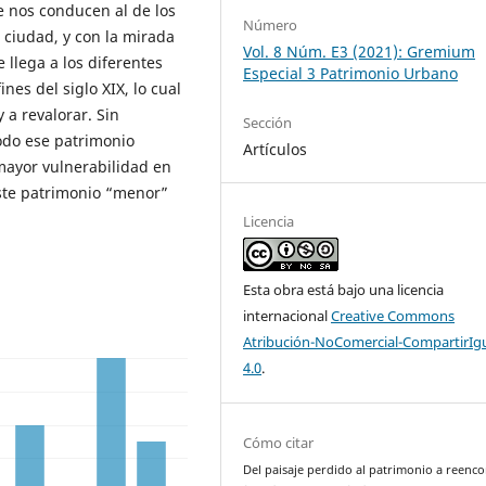
e nos conducen al de los
Número
a ciudad, y con la mirada
Vol. 8 Núm. E3 (2021): Gremium
 llega a los diferentes
Especial 3 Patrimonio Urbano
nes del siglo XIX, lo cual
 a revalorar. Sin
Sección
odo ese patrimonio
Artículos
mayor vulnerabilidad en
este patrimonio “menor”
Licencia
Esta obra está bajo una licencia
internacional
Creative Commons
Atribución-NoComercial-CompartirIg
4.0
.
Cómo citar
Del paisaje perdido al patrimonio a reenco