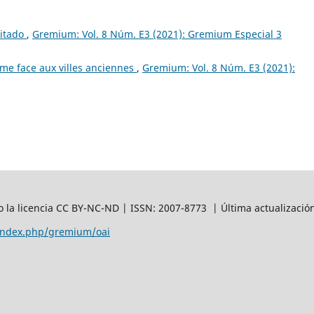
vitado
,
Gremium: Vol. 8 Núm. E3 (2021): Gremium Especial 3
me face aux villes anciennes
,
Gremium: Vol. 8 Núm. E3 (2021):
 la licencia CC BY-NC-ND | ISSN: 2007-8773 | Última actualizació
/index.php/gremium/oai