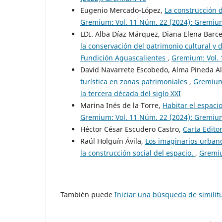
Eugenio Mercado-López,
La construcción 
Gremium: Vol. 11 Núm. 22 (2024): Gremium 
LDI. Alba Díaz Márquez, Diana Elena Barce
la conservación del patrimonio cultural y 
Fundición Aguascalientes
,
Gremium: Vol. 
David Navarrete Escobedo, Alma Pineda 
turística en zonas patrimoniales
,
Gremium:
la tercera década del siglo XXI
Marina Inés de la Torre,
Habitar el espaci
Gremium: Vol. 11 Núm. 22 (2024): Gremium 
Héctor César Escudero Castro,
Carta Edito
Raúl Holguín Ávila,
Los imaginarios urbanos
la construcción social del espacio.
,
Gremiu
También puede
Iniciar una búsqueda de simili