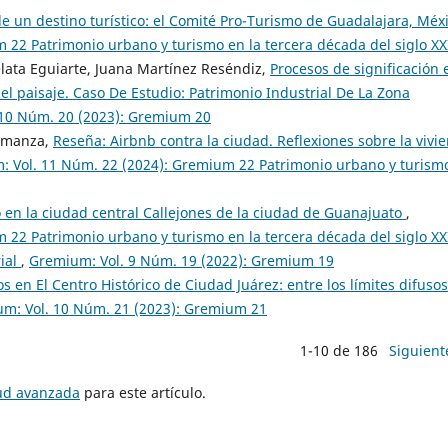
de un destino turístico: el Comité Pro-Turismo de Guadalajara, Méx
22 Patrimonio urbano y turismo en la tercera década del siglo XX
lata Eguiarte, Juana Martínez Reséndiz,
Procesos de significación 
del paisaje. Caso De Estudio: Patrimonio Industrial De La Zona
10 Núm. 20 (2023): Gremium 20
Almanza,
Reseña: Airbnb contra la ciudad. Reflexiones sobre la vivi
 Vol. 11 Núm. 22 (2024): Gremium 22 Patrimonio urbano y turism
o en la ciudad central Callejones de la ciudad de Guanajuato
,
22 Patrimonio urbano y turismo en la tercera década del siglo XX
rial
,
Gremium: Vol. 9 Núm. 19 (2022): Gremium 19
 en El Centro Histórico de Ciudad Juárez: entre los límites difusos
m: Vol. 10 Núm. 21 (2023): Gremium 21
1-10 de 186
Siguient
tud avanzada
para este artículo.