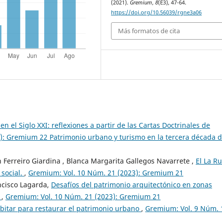
(2021).
Gremium
,
8
(E3), 47-64.
https://doi.org/10.56039/rgne3a06
Más formatos de cita
n el Siglo XXI: reflexiones a partir de las Cartas Doctrinales de
): Gremium 22 Patrimonio urbano y turismo en la tercera década d
h Ferreiro Giardina , Blanca Margarita Gallegos Navarrete ,
El La Ru
 social.
,
Gremium: Vol. 10 Núm. 21 (2023): Gremium 21
ncisco Lagarda,
Desafíos del patrimonio arquitectónico en zonas
a
,
Gremium: Vol. 10 Núm. 21 (2023): Gremium 21
abitar para restaurar el patrimonio urbano
,
Gremium: Vol. 9 Núm. 