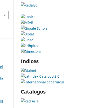
Indices
el
ta
Catálogos
18