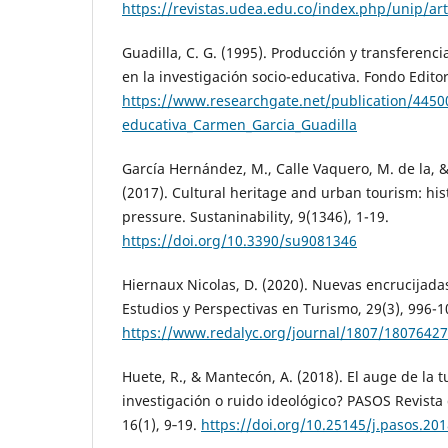
https://revistas.udea.edu.co/index.php/unip/ar
Guadilla, C. G. (1995). Producción y transferenc
en la investigación socio-educativa. Fondo Editor
https://www.researchgate.net/publication/4450
educativa_Carmen_Garcia_Guadilla
García Hernández, M., Calle Vaquero, M. de la, 
(2017). Cultural heritage and urban tourism: his
pressure. Sustaninability, 9(1346), 1-19.
https://doi.org/10.3390/su9081346
Hiernaux Nicolas, D. (2020). Nuevas encrucijadas
Estudios y Perspectivas en Turismo, 29(3), 996-1
https://www.redalyc.org/journal/1807/1807642
Huete, R., & Mantecón, A. (2018). El auge de la 
investigación o ruido ideológico? PASOS Revista
16(1), 9‑19.
https://doi.org/10.25145/j.pasos.20