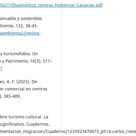
202/1/Diagnostico_centros_historicos_Canarias.pdf
onsable y sostenible,
biente, 132, 38-45.
taambienta2/revista-
 y turismofobia. Un
 y Patrimonio, 16(3), 511–
41
es, A. F. (2023). De
ción comercial en centros
), 385-409.
bre turismo cultural. La
significativo. Cuadernos.
cumentacion_migracion/Cuaderno/1233923470073_ph14.carlos_rome