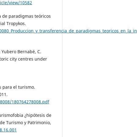
ticle/view/10582
ia de paradigmas teóricos
ial Tropykos.
0080_Produccion_y_transferencia_de_paradigmas_teoricos_en_la_in
& Yubero Bernabé, C.
toric city centres under
 para el turismo.
011.
78008/180764278008.pdf
turismofobia ¿hipótesis de
 de Turismo y Patrimonio,
18.16.001