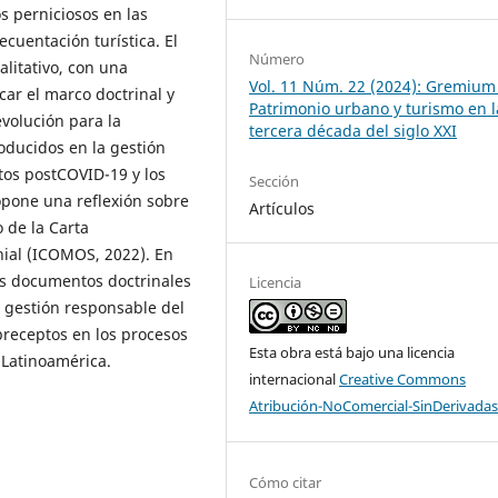
s perniciosos en las
ecuentación turística. El
Número
litativo, con una
Vol. 11 Núm. 22 (2024): Gremium
car el marco doctrinal y
Patrimonio urbano y turismo en l
evolución para la
tercera década del siglo XXI
oducidos en la gestión
etos postCOVID-19 y los
Sección
pone una reflexión sobre
Artículos
 de la Carta
nial (ICOMOS, 2022). En
los documentos doctrinales
Licencia
e gestión responsable del
preceptos en los procesos
Esta obra está bajo una licencia
 Latinoamérica.
internacional
Creative Commons
Atribución-NoComercial-SinDerivadas
Cómo citar