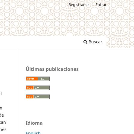
Registrarse
Entrar
Buscar
Últimas publicaciones
l
en
de
san
Idioma
ones
English