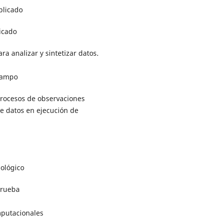
plicado
icado
ra analizar y sintetizar datos.
campo
procesos de observaciones
e datos en ejecución de
ológico
prueba
putacionales