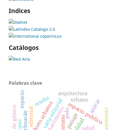
Indices
Catálogos
Palabras clave
arquitectura
espacio
reseña
urbano
carta editorial
azúcar
corredores urbanos
espacio publico
patrimonio
editorial
emplazamiento
polo
michoacán
paisaje
urbanismo
salud