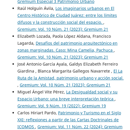
Gremium Especial 3 Patrimonio Urbano
Raúl Holguín Ávila,
Los imaginarios urbanos en El
Centro Histórico de Ciudad Juárez: entre los límites
difusos y la construcción social del espacio.
,
Gremium: Vol. 10 Núm. 21 (2023): Gremium 21
Elizabeth Lozada, Paola López Aldana, Francisco
Lagarda,
Desafíos del patrimonio arquitectónico en
zonas marginadas. Caso: Mina Camelia, Pachuca
,
Gremium: Vol. 10 Núm. 21 (2023): Gremium 21
José Antonio García Ayala, Galdys Elizabeth Ferreiro
Giardina , Blanca Margarita Gallegos Navarrete ,
El La
Ruta de la Amistad, patrimonio urbano y acción social.
,
Gremium: Vol. 10 Núm. 21 (2023): Gremium 21
Miguel Ángel Vite Pérez,
La Desigualdad social y su
Espacio Urbano: una breve interpretación teórica
,
Gremium: Vol. 9 Núm. 19 (2022): Gremium 19
Carlos Hiriart Pardo,
Patrimonio y Turismo en el Siglo
XXI: reflexiones a partir de las Cartas Doctrinales de
ICOMOS
,
Gremium: Vol. 11 Núm. 22 (2024): Gremium