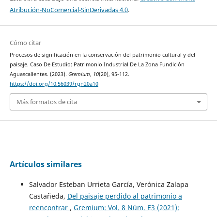
Atribución-NoComercial-SinDerivadas 4.0
.
Cómo citar
Procesos de significación en la conservación del patrimonio cultural y del
paisaje. Caso De Estudio: Patrimonio Industrial De La Zona Fundición
Aguascalientes. (2023).
Gremium
,
10
(20), 95-112.
https://doi.org/10.56039/rgn20a10
Más formatos de cita
Artículos similares
Salvador Esteban Urrieta García, Verónica Zalapa
Castañeda,
Del paisaje perdido al patrimonio a
reencontrar
,
Gremium: Vol. 8 Núm. E3 (2021):