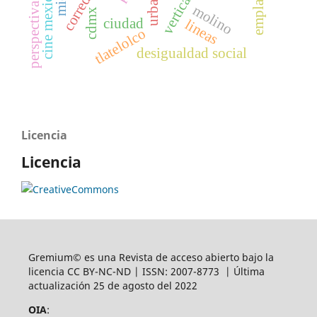
perspectiva de género
verticalidad
cine mexicano
molino
cdmx
ciudad
lineas
tlatelolco
desigualdad social
Licencia
Licencia
Gremium© es una Revista de acceso abierto bajo la
licencia CC BY-NC-ND | ISSN: 2007-8773 | Última
actualización 25 de agosto del 2022
OIA
: