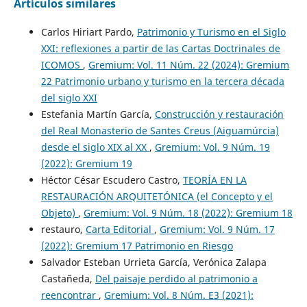
Artículos similares
Carlos Hiriart Pardo,
Patrimonio y Turismo en el Siglo
XXI: reflexiones a partir de las Cartas Doctrinales de
ICOMOS
,
Gremium: Vol. 11 Núm. 22 (2024): Gremium
22 Patrimonio urbano y turismo en la tercera década
del siglo XXI
Estefania Martín García,
Construcción y restauración
del Real Monasterio de Santes Creus (Aiguamúrcia)
desde el siglo XIX al XX
,
Gremium: Vol. 9 Núm. 19
(2022): Gremium 19
Héctor César Escudero Castro,
TEORÍA EN LA
RESTAURACIÓN ARQUITETÓNICA (el Concepto y el
Objeto)
,
Gremium: Vol. 9 Núm. 18 (2022): Gremium 18
restauro,
Carta Editorial
,
Gremium: Vol. 9 Núm. 17
(2022): Gremium 17 Patrimonio en Riesgo
Salvador Esteban Urrieta García, Verónica Zalapa
Castañeda,
Del paisaje perdido al patrimonio a
reencontrar
,
Gremium: Vol. 8 Núm. E3 (2021):