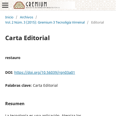
Inicio
/
Archivos
/
Vol. 2 Núm. 3 (2015): Gremium 3 Tecnoligía Virreinal
/
Editorial
Carta Editorial
restauro
DOI:
https://doi.org/10.56039/rgn03a01
Palabras clave:
Carta Editorial
Resumen
La tecnología es una aplicación. Aterriza los