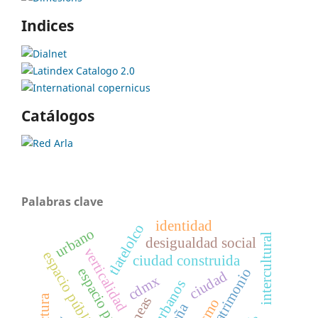
Indices
Catálogos
Palabras clave
identidad
tlatelolco
urbano
intercultural
desigualdad social
verticalidad
espacio público
ciudad construida
espacio publico
patrimonio
ciudad
cdmx
lineas