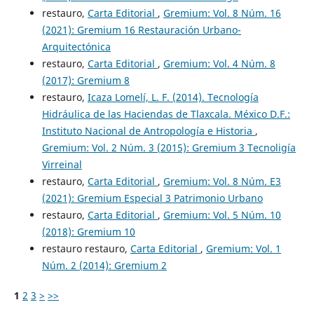
restauro,
Carta Editorial
,
Gremium: Vol. 8 Núm. 16
(2021): Gremium 16 Restauración Urbano-
Arquitectónica
restauro,
Carta Editorial
,
Gremium: Vol. 4 Núm. 8
(2017): Gremium 8
restauro,
Icaza Lomelí, L. F. (2014). Tecnología
Hidráulica de las Haciendas de Tlaxcala. México D.F.:
Instituto Nacional de Antropología e Historia
,
Gremium: Vol. 2 Núm. 3 (2015): Gremium 3 Tecnoligía
Virreinal
restauro,
Carta Editorial
,
Gremium: Vol. 8 Núm. E3
(2021): Gremium Especial 3 Patrimonio Urbano
restauro,
Carta Editorial
,
Gremium: Vol. 5 Núm. 10
(2018): Gremium 10
restauro restauro,
Carta Editorial
,
Gremium: Vol. 1
Núm. 2 (2014): Gremium 2
1
2
3
>
>>