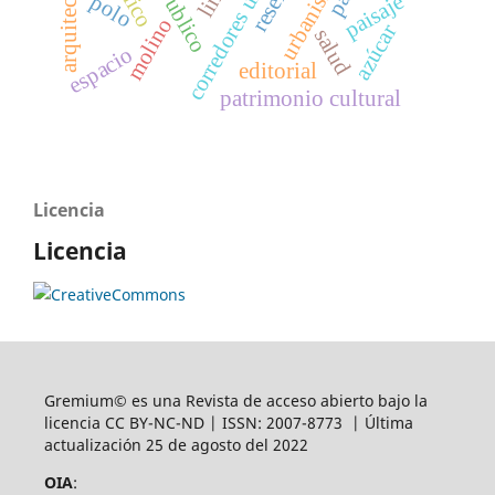
corredores urbanos
arquitectura
urbanismo
reseña
polo
paisaje
molino
azúcar
salud
espacio
editorial
patrimonio cultural
Licencia
Licencia
Gremium© es una Revista de acceso abierto bajo la
licencia CC BY-NC-ND | ISSN: 2007-8773 | Última
actualización 25 de agosto del 2022
OIA
: