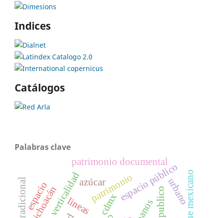
Indices
Catálogos
Palabras clave
patrimonio documental
espacio público
cine mexicano
verticalidad
patrimonio
urbano
azúcar
espacio
michoacán
cdmx
lineas