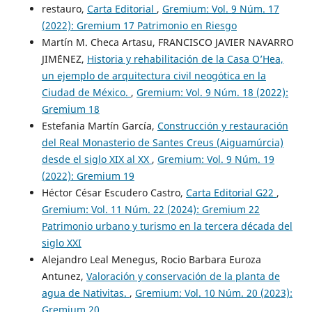
restauro,
Carta Editorial
,
Gremium: Vol. 9 Núm. 17
(2022): Gremium 17 Patrimonio en Riesgo
Martín M. Checa Artasu, FRANCISCO JAVIER NAVARRO
JIM´´ENEZ,
Historia y rehabilitación de la Casa O’Hea,
un ejemplo de arquitectura civil neogótica en la
Ciudad de México.
,
Gremium: Vol. 9 Núm. 18 (2022):
Gremium 18
Estefania Martín García,
Construcción y restauración
del Real Monasterio de Santes Creus (Aiguamúrcia)
desde el siglo XIX al XX
,
Gremium: Vol. 9 Núm. 19
(2022): Gremium 19
Héctor César Escudero Castro,
Carta Editorial G22
,
Gremium: Vol. 11 Núm. 22 (2024): Gremium 22
Patrimonio urbano y turismo en la tercera década del
siglo XXI
Alejandro Leal Menegus, Rocio Barbara Euroza
Antunez,
Valoración y conservación de la planta de
agua de Nativitas.
,
Gremium: Vol. 10 Núm. 20 (2023):
Gremium 20