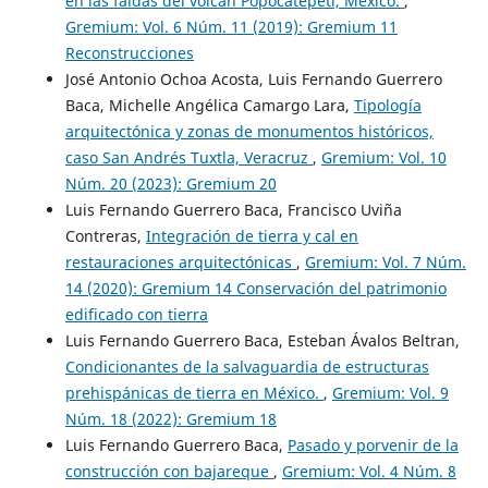
en las faldas del volcán Popocatépetl, México.
,
Gremium: Vol. 6 Núm. 11 (2019): Gremium 11
Reconstrucciones
José Antonio Ochoa Acosta, Luis Fernando Guerrero
Baca, Michelle Angélica Camargo Lara,
Tipología
arquitectónica y zonas de monumentos históricos,
caso San Andrés Tuxtla, Veracruz
,
Gremium: Vol. 10
Núm. 20 (2023): Gremium 20
Luis Fernando Guerrero Baca, Francisco Uviña
Contreras,
Integración de tierra y cal en
restauraciones arquitectónicas
,
Gremium: Vol. 7 Núm.
14 (2020): Gremium 14 Conservación del patrimonio
edificado con tierra
Luis Fernando Guerrero Baca, Esteban Ávalos Beltran,
Condicionantes de la salvaguardia de estructuras
prehispánicas de tierra en México.
,
Gremium: Vol. 9
Núm. 18 (2022): Gremium 18
Luis Fernando Guerrero Baca,
Pasado y porvenir de la
construcción con bajareque
,
Gremium: Vol. 4 Núm. 8