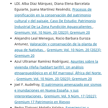
LDI. Alba Díaz Márquez, Diana Elena Barcelata
Eguiarte, Juana Martínez Reséndiz,
Procesos de
significación en la conservación del patrimonio
cultural y del paisaje. Caso De Estudio: Patrimonio
Industrial De La Zona Fundición Aguascalientes
,
Gremium: Vol. 10 Núm. 20 (2023): Gremium 20
Alejandro Leal Menegus, Rocio Barbara Euroza
Antunez,
Valoración y conservación de la planta de
agua de Nativitas.
,
Gremium: Vol. 10 Núm. 20 (2023):
Gremium 20
Azul Ultramar Ramírez Rodríguez,
Apuntes sobre la
vivienda rifeña (taddart tarifit). Un análisis
etnoarqueológico en el Rif marroquí, África del Norte.
,
Gremium: Vol. 10 Núm. 20 (2023): Gremium 20
Joel F. Audefroy,
El patrimonio amenazado por sismos
e inundaciones en Nueva España, y sus
interpretaciones
,
Gremium: Vol. 9 Núm. 17 (2022):
Gremium 17 Patrimonio en Riesgo
Pedro Tlatoani Molotla Xolalpa,
Experiencias y