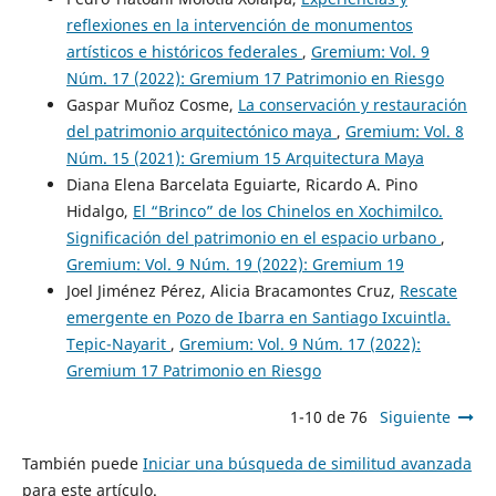
reflexiones en la intervención de monumentos
artísticos e históricos federales
,
Gremium: Vol. 9
Núm. 17 (2022): Gremium 17 Patrimonio en Riesgo
Gaspar Muñoz Cosme,
La conservación y restauración
del patrimonio arquitectónico maya
,
Gremium: Vol. 8
Núm. 15 (2021): Gremium 15 Arquitectura Maya
Diana Elena Barcelata Eguiarte, Ricardo A. Pino
Hidalgo,
El “Brinco” de los Chinelos en Xochimilco.
Significación del patrimonio en el espacio urbano
,
Gremium: Vol. 9 Núm. 19 (2022): Gremium 19
Joel Jiménez Pérez, Alicia Bracamontes Cruz,
Rescate
emergente en Pozo de Ibarra en Santiago Ixcuintla.
Tepic-Nayarit
,
Gremium: Vol. 9 Núm. 17 (2022):
Gremium 17 Patrimonio en Riesgo
1-10 de 76
Siguiente
También puede
Iniciar una búsqueda de similitud avanzada
para este artículo.