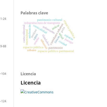
Palabras clave
11-24
patrimonio cultural
espacio publico
infraestructura de transporte
corredores urbanos
azúcar
verticalidad
michoacán
carta editorial
urbanismo
polo
molino
intercultural
salud
cdmx
espacio
tlatelolco
lineas
reseña
paisaje
editorial
ciudad
69-88
espacio público
patrimonio
urbano
espacio público patrimonial
Licencia
-104
Licencia
-124