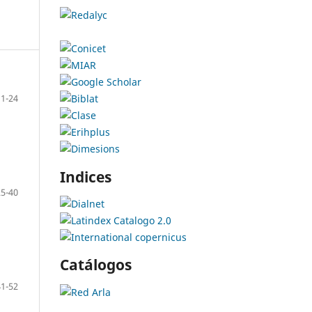
11-24
Indices
25-40
Catálogos
41-52