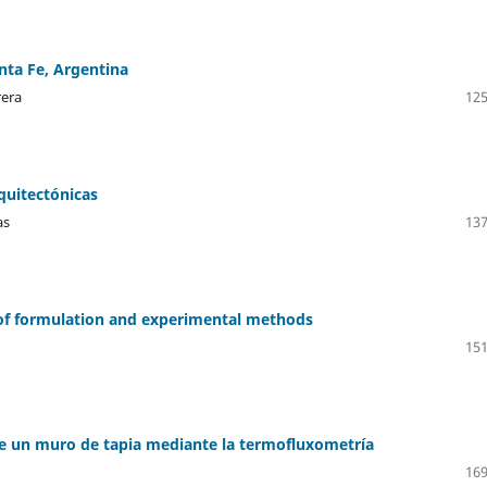
anta Fe, Argentina
rera
125
rquitectónicas
as
137
e of formulation and experimental methods
151
e un muro de tapia mediante la termofluxometría
169