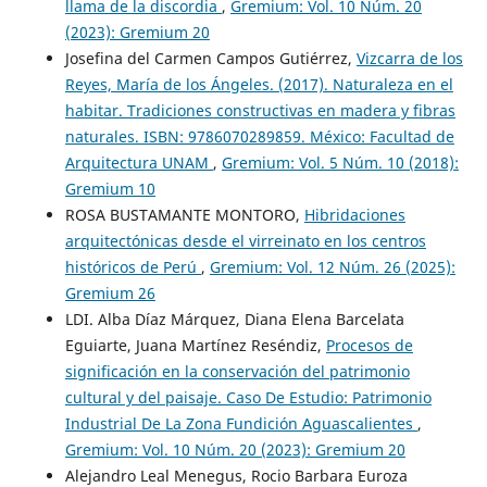
llama de la discordia
,
Gremium: Vol. 10 Núm. 20
(2023): Gremium 20
Josefina del Carmen Campos Gutiérrez,
Vizcarra de los
Reyes, María de los Ángeles. (2017). Naturaleza en el
habitar. Tradiciones constructivas en madera y fibras
naturales. ISBN: 9786070289859. México: Facultad de
Arquitectura UNAM
,
Gremium: Vol. 5 Núm. 10 (2018):
Gremium 10
ROSA BUSTAMANTE MONTORO,
Hibridaciones
arquitectónicas desde el virreinato en los centros
históricos de Perú
,
Gremium: Vol. 12 Núm. 26 (2025):
Gremium 26
LDI. Alba Díaz Márquez, Diana Elena Barcelata
Eguiarte, Juana Martínez Reséndiz,
Procesos de
significación en la conservación del patrimonio
cultural y del paisaje. Caso De Estudio: Patrimonio
Industrial De La Zona Fundición Aguascalientes
,
Gremium: Vol. 10 Núm. 20 (2023): Gremium 20
Alejandro Leal Menegus, Rocio Barbara Euroza