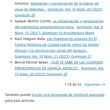
Antunez,
Valoración y conservación de la planta de
agua de Nativitas.
,
Gremium: Vol. 10 Núm. 20 (2023):
Gremium 20
Gaspar Muñoz Cosme,
La conservación y restauración
del patrimonio arquitectónico maya
,
Gremium: Vol. 8
Núm. 15 (2021): Gremium 15 Arquitectura Maya
Raúl Holguín Ávila,
Los imaginarios urbanos en El
Centro Histórico de Ciudad Juárez: entre los límites
difusos y la construcción social del espacio.
,
Gremium: Vol. 10 Núm. 21 (2023): Gremium 21
Bernd Fahmel Beyer,
¿QUÉ SE SABE DE LAS CIUDADES
PREHISPÁNICAS DE OAXACA, MÉXICO?
,
Gremium: Vol.
10 Núm. 20 (2023): Gremium 20
1-10 de 52
Siguiente
También puede
Iniciar una búsqueda de similitud avanzada
para este artículo.