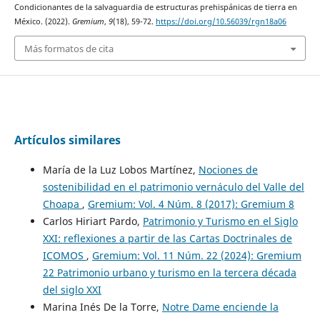
Condicionantes de la salvaguardia de estructuras prehispánicas de tierra en
México. (2022).
Gremium
,
9
(18), 59-72.
https://doi.org/10.56039/rgn18a06
Más formatos de cita
Artículos similares
María de la Luz Lobos Martínez,
Nociones de
sostenibilidad en el patrimonio vernáculo del Valle del
Choapa
,
Gremium: Vol. 4 Núm. 8 (2017): Gremium 8
Carlos Hiriart Pardo,
Patrimonio y Turismo en el Siglo
XXI: reflexiones a partir de las Cartas Doctrinales de
ICOMOS
,
Gremium: Vol. 11 Núm. 22 (2024): Gremium
22 Patrimonio urbano y turismo en la tercera década
del siglo XXI
Marina Inés De la Torre,
Notre Dame enciende la