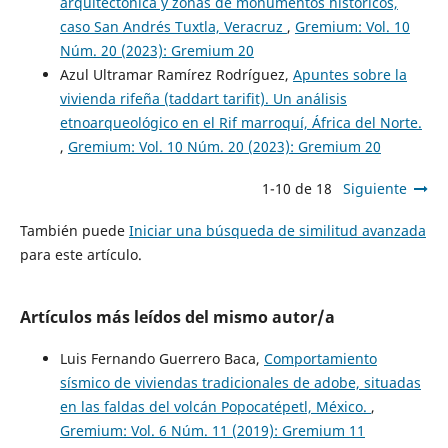
arquitectónica y zonas de monumentos históricos,
caso San Andrés Tuxtla, Veracruz
,
Gremium: Vol. 10
Núm. 20 (2023): Gremium 20
Azul Ultramar Ramírez Rodríguez,
Apuntes sobre la
vivienda rifeña (taddart tarifit). Un análisis
etnoarqueológico en el Rif marroquí, África del Norte.
,
Gremium: Vol. 10 Núm. 20 (2023): Gremium 20
1-10 de 18
Siguiente
También puede
Iniciar una búsqueda de similitud avanzada
para este artículo.
Artículos más leídos del mismo autor/a
Luis Fernando Guerrero Baca,
Comportamiento
sísmico de viviendas tradicionales de adobe, situadas
en las faldas del volcán Popocatépetl, México.
,
Gremium: Vol. 6 Núm. 11 (2019): Gremium 11