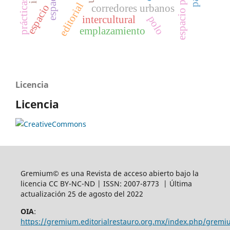
espacio publico
editorial
espacio
corredores urbanos
polo
intercultural
emplazamiento
Licencia
Licencia
Gremium© es una Revista de acceso abierto bajo la
licencia CC BY-NC-ND | ISSN: 2007-8773 | Última
actualización 25 de agosto del 2022
OIA
:
https://gremium.editorialrestauro.org.mx/index.php/gremi