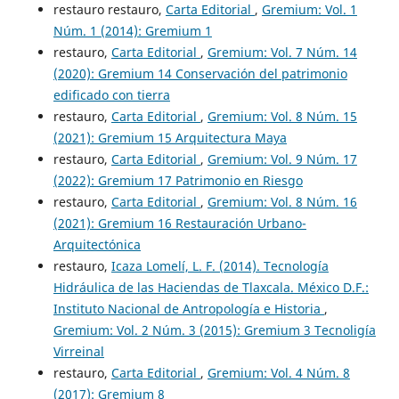
restauro restauro,
Carta Editorial
,
Gremium: Vol. 1
Núm. 1 (2014): Gremium 1
restauro,
Carta Editorial
,
Gremium: Vol. 7 Núm. 14
(2020): Gremium 14 Conservación del patrimonio
edificado con tierra
restauro,
Carta Editorial
,
Gremium: Vol. 8 Núm. 15
(2021): Gremium 15 Arquitectura Maya
restauro,
Carta Editorial
,
Gremium: Vol. 9 Núm. 17
(2022): Gremium 17 Patrimonio en Riesgo
restauro,
Carta Editorial
,
Gremium: Vol. 8 Núm. 16
(2021): Gremium 16 Restauración Urbano-
Arquitectónica
restauro,
Icaza Lomelí, L. F. (2014). Tecnología
Hidráulica de las Haciendas de Tlaxcala. México D.F.:
Instituto Nacional de Antropología e Historia
,
Gremium: Vol. 2 Núm. 3 (2015): Gremium 3 Tecnoligía
Virreinal
restauro,
Carta Editorial
,
Gremium: Vol. 4 Núm. 8
(2017): Gremium 8