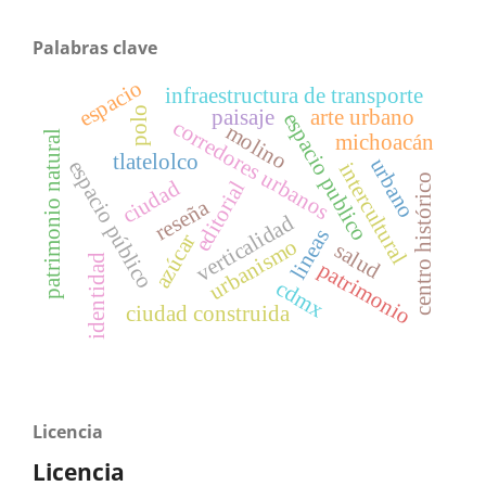
Palabras clave
espacio
infraestructura de transporte
polo
paisaje
arte urbano
espacio publico
corredores urbanos
molino
patrimonio natural
michoacán
tlatelolco
urbano
espacio público
intercultural
centro histórico
ciudad
editorial
reseña
verticalidad
lineas
azúcar
urbanismo
salud
identidad
patrimonio
cdmx
ciudad construida
Licencia
Licencia