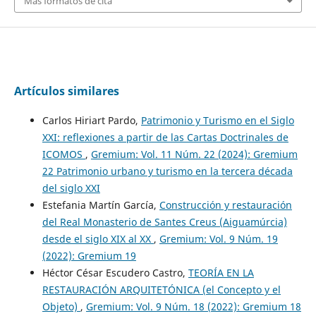
Más formatos de cita
Artículos similares
Carlos Hiriart Pardo,
Patrimonio y Turismo en el Siglo
XXI: reflexiones a partir de las Cartas Doctrinales de
ICOMOS
,
Gremium: Vol. 11 Núm. 22 (2024): Gremium
22 Patrimonio urbano y turismo en la tercera década
del siglo XXI
Estefania Martín García,
Construcción y restauración
del Real Monasterio de Santes Creus (Aiguamúrcia)
desde el siglo XIX al XX
,
Gremium: Vol. 9 Núm. 19
(2022): Gremium 19
Héctor César Escudero Castro,
TEORÍA EN LA
RESTAURACIÓN ARQUITETÓNICA (el Concepto y el
Objeto)
,
Gremium: Vol. 9 Núm. 18 (2022): Gremium 18