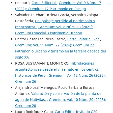
restauro,
Carta Editorial
,
Gremium: Vol. 9 Núm. 17
(2022): Gremium 17 Patrimonio en Riesgo
Salvador Esteban Urrieta García, Verónica Zalapa
Castañeda,
Del paisaje perdido al patrimonio a
reencontrar
,
Gremium: Vol. 8 Núm. E3 (2021):
Gremium Especial 3 Patrimonio Urbano
Héctor César Escudero Castro,
Carta Editorial G22
,
Gremium: Vol. 11 Núm. 22 (2024): Gremium 22
Patrimonio urbano y turismo en la tercera década del
siglo XXI
ROSA BUSTAMANTE MONTORO,
Hibridaciones
arquitectónicas desde el virreinato en los centros
históricos de Perú
,
Gremium: Vol. 12 Núm. 26 (2025):
Gremium 26
Alejandro Leal Menegus, Rocio Barbara Euroza
Antunez,
Valoración y conservación de la planta de
agua de Nativitas.
,
Gremium: Vol. 10 Núm. 20 (2023):
Gremium 20
Laura Rodríguez Cano,
Carta Editor Invitado G20
,