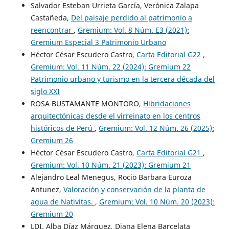
Salvador Esteban Urrieta García, Verónica Zalapa
Castañeda,
Del paisaje perdido al patrimonio a
reencontrar
,
Gremium: Vol. 8 Núm. E3 (2021):
Gremium Especial 3 Patrimonio Urbano
Héctor César Escudero Castro,
Carta Editorial G22
,
Gremium: Vol. 11 Núm. 22 (2024): Gremium 22
Patrimonio urbano y turismo en la tercera década del
siglo XXI
ROSA BUSTAMANTE MONTORO,
Hibridaciones
arquitectónicas desde el virreinato en los centros
históricos de Perú
,
Gremium: Vol. 12 Núm. 26 (2025):
Gremium 26
Héctor César Escudero Castro,
Carta Editorial G21
,
Gremium: Vol. 10 Núm. 21 (2023): Gremium 21
Alejandro Leal Menegus, Rocio Barbara Euroza
Antunez,
Valoración y conservación de la planta de
agua de Nativitas.
,
Gremium: Vol. 10 Núm. 20 (2023):
Gremium 20
LDI. Alba Díaz Márquez, Diana Elena Barcelata