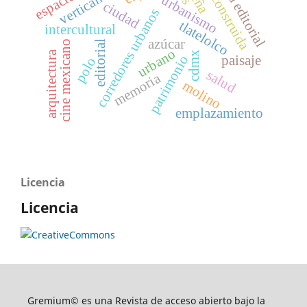
ciudad construida
carta editorial
verticalidad
urbanismo
ciudad
corredores urbanos
tlatelolco
intercultural
azúcar
editorial
cine mexicano
urbano
arquitectura
cdmx
patrimonio
paisaje
polo
salud
memoria
molino
emplazamiento
Licencia
Licencia
Gremium© es una Revista de acceso abierto bajo la