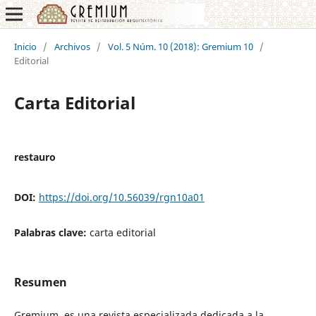
Inicio
/
Archivos
/
Vol. 5 Núm. 10 (2018): Gremium 10
/
Editorial
Carta Editorial
restauro
DOI:
https://doi.org/10.56039/rgn10a01
Palabras clave:
carta editorial
Resumen
Gremium, es una revista especializada dedicada a la