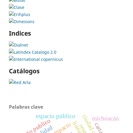
Indices
Catálogos
Palabras clave
espacio público
michoacán
espacio publico
lineas
espacio
reseña