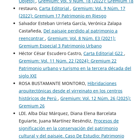
Objeto)
,
Gremium: Vol. 9 Núm. 18 (2022): Gremium 18
restauro,
Carta Editorial
,
Gremium: Vol. 9 Núm. 17
(2022): Gremium 17 Patrimonio en Riesgo
Salvador Esteban Urrieta García, Verónica Zalapa
Castañeda,
Del paisaje perdido al patrimonio a
reencontrar
,
Gremium: Vol. 8 Núm. E3 (2021):
Gremium Especial 3 Patrimonio Urbano
Héctor César Escudero Castro,
Carta Editorial G22
,
Gremium: Vol. 11 Núm. 22 (2024): Gremium 22
Patrimonio urbano y turismo en la tercera década del
siglo XXI
ROSA BUSTAMANTE MONTORO,
Hibridaciones
arquitectónicas desde el virreinato en los centros
históricos de Perú
,
Gremium: Vol. 12 Núm. 26 (2025):
Gremium 26
LDI. Alba Díaz Márquez, Diana Elena Barcelata
Eguiarte, Juana Martínez Reséndiz,
Procesos de
significación en la conservación del patrimonio
cultural y del paisaje. Caso De Estudio: Patrimonio