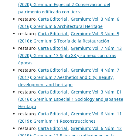
(2020): Gremium Especial 2 Conservación del
patrimonio edificado con tierra
restauro,
Carta Editorial
,
Gremium: Vol. 3 Núm. 6
(2016): Gremium 6 Architectural Heritage
restauro,
Carta Editorial
,
Gremium: Vol. 3 Núm. 5
(2016): Gremium 5 Teoría de la Restauración
restauro,
Carta Editorial
,
Gremium: Vol. 7 Núm. 13
(2020): Gremium 13 Siglo XX y su nexo con otras
épocas
restauro,
Carta Editorial
,
Gremium: Vol. 4 Núm. 7
(2017): Gremium 7 Aesthetics and City: Beauty,
development and heritage
restauro,
Carta Editorial
,
Gremium: Vol. 3 Núm. E1
(2016): Gremium Especial 1 Sociology and Japanese
Heritago
restauro,
Carta Editorial
,
Gremium: Vol. 6 Núm. 11
(2019): Gremium 11 Reconstrucciones
restauro,
Carta Editorial
,
Gremium: Vol. 6 Núm. 12
(2019): Gremium 12 Paisajes y reflexiones en la