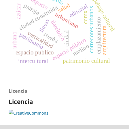
polo
espacio
paisaje cultural
salud
paisaje
editorial
azúcar
ciudad construida
corredores urbanos
cdmx
urbanismo
emplazamiento
lineas
tlatelolco
arquitectura
verticalidad
ciudad
reseña
patrimonio
urbano
espacio público
molino
espacio publico
patrimonio cultural
intercultural
Licencia
Licencia