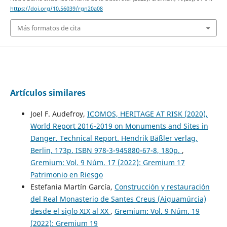
https://doi.org/10.56039/rgn20a08
Más formatos de cita
Artículos similares
Joel F. Audefroy,
ICOMOS, HERITAGE AT RISK (2020),
World Report 2016-2019 on Monuments and Sites in
Danger. Technical Report. Hendrik Bäßler verlag,
Berlin, 173p. ISBN 978-3-945880-67-8, 180p.
,
Gremium: Vol. 9 Núm. 17 (2022): Gremium 17
Patrimonio en Riesgo
Estefania Martín García,
Construcción y restauración
del Real Monasterio de Santes Creus (Aiguamúrcia)
desde el siglo XIX al XX
,
Gremium: Vol. 9 Núm. 19
(2022): Gremium 19