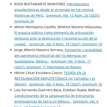
ROSA BUSTAMANTE MONTORO,
Hibridaciones
arquitectónicas desde el virreinato en los centros
históricos de Perú
,
Gremium: Vol. 12 Núm. 26 (2025):
Gremium 26
Milton Montejano-Castillo, Mildred Moreno-Villanueva,
El espacio público como elemento de articulación
temporal ante la destrucción y reconstrucción de la
ciudad.
,
Gremium: Vol. 9 Núm. 18 (2022): Gremium 18
Jorge Alberto Navarro Serrano,
Formación y actualidad
del patrimonio industrial del río Atemajac en
Guadalajara, México.
,
Gremium: Vol. 9 Núm. 17
(2022): Gremium 17 Patrimonio en Riesgo
Héctor César Escudero Castro,
TEORÍA EN LA
RESTAURACIÓN ARQUITETÓNICA (el Concepto y el
Objeto)
,
Gremium: Vol. 9 Núm. 18 (2022): Gremium 18
Luis Fernando Guerrero Baca, Esteban Ávalos Beltran,
Condicionantes de la salvaguardia de estructuras
prehispánicas de tierra en México.
,
Gremium: Vol. 9