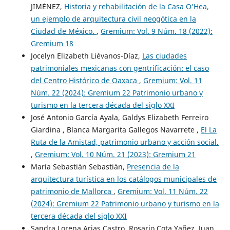
JIM´´ENEZ,
Historia y rehabilitación de la Casa O’Hea,
un ejemplo de arquitectura civil neogótica en la
Ciudad de México.
,
Gremium: Vol. 9 Núm. 18 (2022):
Gremium 18
Jocelyn Elizabeth Liévanos-Díaz,
Las ciudades
patrimoniales mexicanas con gentrificación: el caso
del Centro Histórico de Oaxaca
,
Gremium: Vol. 11
Núm. 22 (2024): Gremium 22 Patrimonio urbano y
turismo en la tercera década del siglo XXI
José Antonio García Ayala, Galdys Elizabeth Ferreiro
Giardina , Blanca Margarita Gallegos Navarrete ,
El La
Ruta de la Amistad, patrimonio urbano y acción social.
,
Gremium: Vol. 10 Núm. 21 (2023): Gremium 21
María Sebastián Sebastián,
Presencia de la
arquitectura turística en los catálogos municipales de
patrimonio de Mallorca
,
Gremium: Vol. 11 Núm. 22
(2024): Gremium 22 Patrimonio urbano y turismo en la
tercera década del siglo XXI
Sandra Lorena Arias Castro, Rosario Cota Yañez, Juan