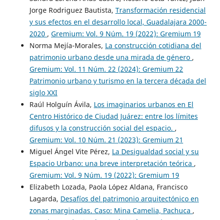
Jorge Rodriguez Bautista,
Transformación residencial
y sus efectos en el desarrollo local, Guadalajara 2000-
2020
,
Gremium: Vol. 9 Núm. 19 (2022): Gremium 19
Norma Mejía-Morales,
La construcción cotidiana del
patrimonio urbano desde una mirada de género
,
Gremium: Vol. 11 Núm. 22 (2024): Gremium 22
Patrimonio urbano y turismo en la tercera década del
siglo XXI
Raúl Holguín Ávila,
Los imaginarios urbanos en El
Centro Histórico de Ciudad Juárez: entre los límites
difusos y la construcción social del espacio.
,
Gremium: Vol. 10 Núm. 21 (2023): Gremium 21
Miguel Ángel Vite Pérez,
La Desigualdad social y su
Espacio Urbano: una breve interpretación teórica
,
Gremium: Vol. 9 Núm. 19 (2022): Gremium 19
Elizabeth Lozada, Paola López Aldana, Francisco
Lagarda,
Desafíos del patrimonio arquitectónico en
zonas marginadas. Caso: Mina Camelia, Pachuca
,