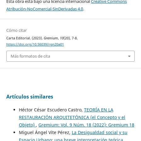
Esta obra está bajo una licencia internacional
Creative Commons
Atribución-NoComercial-SinDerivadas 4.0
.
Cómo citar
Carta Editorial. (2023).
Gremium
,
10
(20), 7-8.
https://doi.org/10.56039/rgn20a01
Más formatos de cita
Artículos similares
Héctor César Escudero Castro,
TEORÍA EN LA
RESTAURACIÓN ARQUITETÓNICA (el Concepto y el
Objeto)
,
Gremium: Vol. 9 Núm. 18 (2022): Gremium 18
Miguel Ángel Vite Pérez,
La Desigualdad social y su
Espacio Urbano: una breve interpretación teórica
,