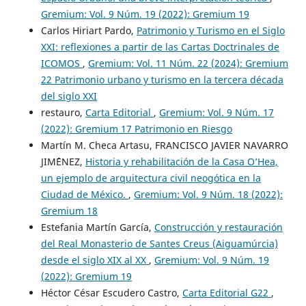
Gremium: Vol. 9 Núm. 19 (2022): Gremium 19
Carlos Hiriart Pardo,
Patrimonio y Turismo en el Siglo
XXI: reflexiones a partir de las Cartas Doctrinales de
ICOMOS
,
Gremium: Vol. 11 Núm. 22 (2024): Gremium
22 Patrimonio urbano y turismo en la tercera década
del siglo XXI
restauro,
Carta Editorial
,
Gremium: Vol. 9 Núm. 17
(2022): Gremium 17 Patrimonio en Riesgo
Martín M. Checa Artasu, FRANCISCO JAVIER NAVARRO
JIM´´ENEZ,
Historia y rehabilitación de la Casa O’Hea,
un ejemplo de arquitectura civil neogótica en la
Ciudad de México.
,
Gremium: Vol. 9 Núm. 18 (2022):
Gremium 18
Estefania Martín García,
Construcción y restauración
del Real Monasterio de Santes Creus (Aiguamúrcia)
desde el siglo XIX al XX
,
Gremium: Vol. 9 Núm. 19
(2022): Gremium 19
Héctor César Escudero Castro,
Carta Editorial G22
,