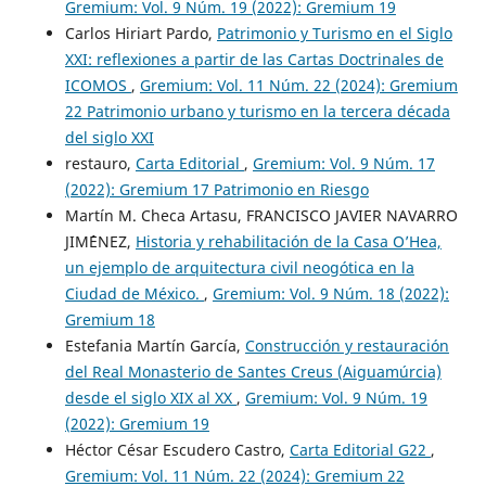
Gremium: Vol. 9 Núm. 19 (2022): Gremium 19
Carlos Hiriart Pardo,
Patrimonio y Turismo en el Siglo
XXI: reflexiones a partir de las Cartas Doctrinales de
ICOMOS
,
Gremium: Vol. 11 Núm. 22 (2024): Gremium
22 Patrimonio urbano y turismo en la tercera década
del siglo XXI
restauro,
Carta Editorial
,
Gremium: Vol. 9 Núm. 17
(2022): Gremium 17 Patrimonio en Riesgo
Martín M. Checa Artasu, FRANCISCO JAVIER NAVARRO
JIM´´ENEZ,
Historia y rehabilitación de la Casa O’Hea,
un ejemplo de arquitectura civil neogótica en la
Ciudad de México.
,
Gremium: Vol. 9 Núm. 18 (2022):
Gremium 18
Estefania Martín García,
Construcción y restauración
del Real Monasterio de Santes Creus (Aiguamúrcia)
desde el siglo XIX al XX
,
Gremium: Vol. 9 Núm. 19
(2022): Gremium 19
Héctor César Escudero Castro,
Carta Editorial G22
,
Gremium: Vol. 11 Núm. 22 (2024): Gremium 22