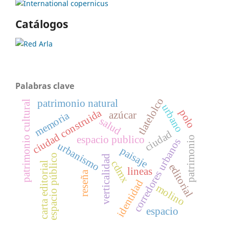
Catálogos
Palabras clave
tlatelolco
patrimonio natural
patrimonio cultural
urbano
ciudad construida
polo
azúcar
memoria
salud
ciudad
espacio publico
patrimonio
corredores urbanos
urbanismo
paisaje
espacio público
verticalidad
cdmx
carta editorial
editorial
lineas
reseña
identidad
molino
espacio