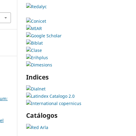
,
Indices
um:
Catálogos
el
n