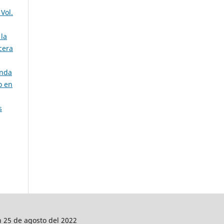
Vol.
 la
cera
enda
o en
s
n 25 de agosto del 2022