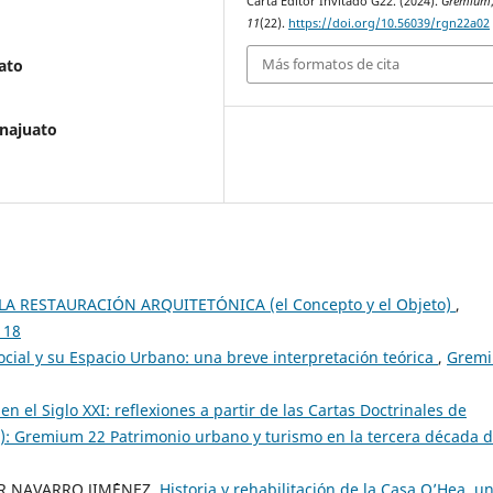
Carta Editor Invitado G22. (2024).
Gremium
11
(22).
https://doi.org/10.56039/rgn22a02
Más formatos de cita
ato
anajuato
LA RESTAURACIÓN ARQUITETÓNICA (el Concepto y el Objeto)
,
 18
cial y su Espacio Urbano: una breve interpretación teórica
,
Gremi
n el Siglo XXI: reflexiones a partir de las Cartas Doctrinales de
): Gremium 22 Patrimonio urbano y turismo en la tercera década d
R NAVARRO JIM´´ENEZ,
Historia y rehabilitación de la Casa O’Hea, u