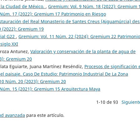
n la Ciudad de México.
,
Gremium: Vol. 9 Núm. 18 (2022): Gremium 
 Núm. 17 (2022): Gremium 17 Patrimonio en Riesgo
stauración del Real Monasterio de Santes Creus (Aiguamúrcia) de
9 (2022): Gremium 19
rial G22
,
Gremium: Vol. 11 Núm. 22 (2024): Gremium 22 Patrimoni
siglo XXI
uroza Antunez,
Valoración y conservación de la planta de agua de
23): Gremium 20
lata Eguiarte, Juana Martínez Reséndiz,
Procesos de significación 
del paisaje. Caso De Estudio: Patrimonio Industrial De La Zona
10 Núm. 20 (2023): Gremium 20
 Núm. 15 (2021): Gremium 15 Arquitectura Maya
1-10 de 93
Siguient
tud avanzada
para este artículo.