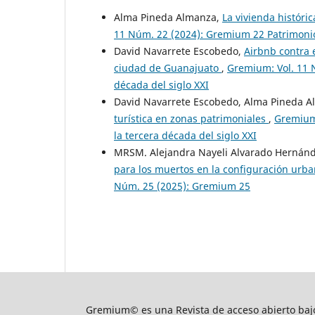
Alma Pineda Almanza,
La vivienda históri
11 Núm. 22 (2024): Gremium 22 Patrimonio 
David Navarrete Escobedo,
Airbnb contra e
ciudad de Guanajuato
,
Gremium: Vol. 11 
década del siglo XXI
David Navarrete Escobedo, Alma Pineda 
turística en zonas patrimoniales
,
Gremium:
la tercera década del siglo XXI
MRSM. Alejandra Nayeli Alvarado Hernánd
para los muertos en la configuración urban
Núm. 25 (2025): Gremium 25
Gremium© es una Revista de acceso abierto bajo