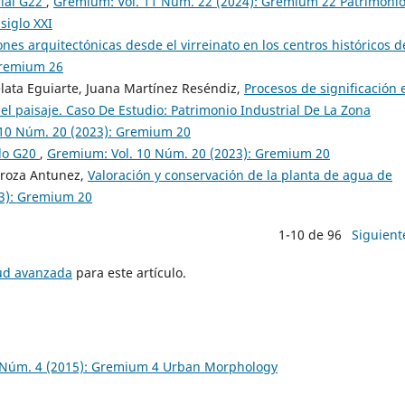
rial G22
,
Gremium: Vol. 11 Núm. 22 (2024): Gremium 22 Patrimoni
siglo XXI
ones arquitectónicas desde el virreinato en los centros históricos d
Gremium 26
lata Eguiarte, Juana Martínez Reséndiz,
Procesos de significación 
del paisaje. Caso De Estudio: Patrimonio Industrial De La Zona
10 Núm. 20 (2023): Gremium 20
ado G20
,
Gremium: Vol. 10 Núm. 20 (2023): Gremium 20
uroza Antunez,
Valoración y conservación de la planta de agua de
23): Gremium 20
1-10 de 96
Siguient
tud avanzada
para este artículo.
 Núm. 4 (2015): Gremium 4 Urban Morphology