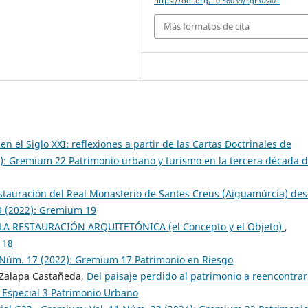
https://doi.org/10.56039/rgn02a01
Más formatos de cita
n el Siglo XXI: reflexiones a partir de las Cartas Doctrinales de
): Gremium 22 Patrimonio urbano y turismo en la tercera década d
stauración del Real Monasterio de Santes Creus (Aiguamúrcia) de
9 (2022): Gremium 19
LA RESTAURACIÓN ARQUITETÓNICA (el Concepto y el Objeto)
,
 18
 Núm. 17 (2022): Gremium 17 Patrimonio en Riesgo
a Zalapa Castañeda,
Del paisaje perdido al patrimonio a reencontra
 Especial 3 Patrimonio Urbano