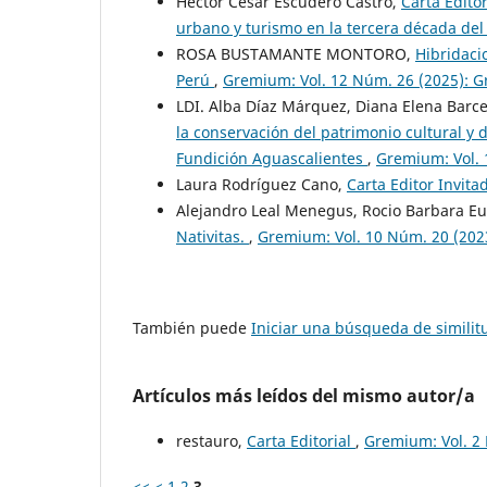
Héctor César Escudero Castro,
Carta Edito
urbano y turismo en la tercera década del 
ROSA BUSTAMANTE MONTORO,
Hibridaci
Perú
,
Gremium: Vol. 12 Núm. 26 (2025): 
LDI. Alba Díaz Márquez, Diana Elena Barce
la conservación del patrimonio cultural y 
Fundición Aguascalientes
,
Gremium: Vol. 
Laura Rodríguez Cano,
Carta Editor Invit
Alejandro Leal Menegus, Rocio Barbara E
Nativitas.
,
Gremium: Vol. 10 Núm. 20 (20
También puede
Iniciar una búsqueda de simili
Artículos más leídos del mismo autor/a
restauro,
Carta Editorial
,
Gremium: Vol. 2
<<
<
1
2
3