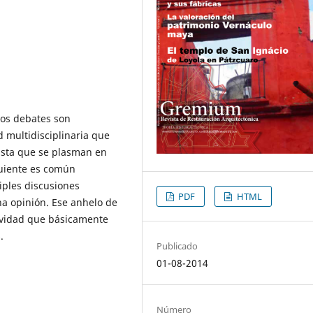
los debates son
d multidisciplinaria que
vista que se plasman en
guiente es común
iples discusiones
PDF
HTML
na opinión. Ese anhelo de
tividad que básicamente
.
Publicado
01-08-2014
Número