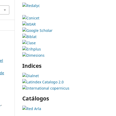
el
Indices
sde
Catálogos
r
,