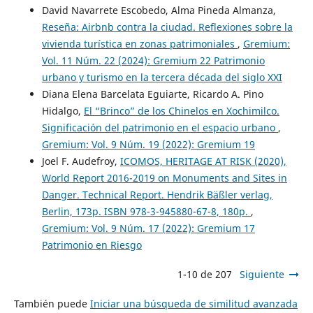
David Navarrete Escobedo, Alma Pineda Almanza,
Reseña: Airbnb contra la ciudad. Reflexiones sobre la
vivienda turística en zonas patrimoniales
,
Gremium:
Vol. 11 Núm. 22 (2024): Gremium 22 Patrimonio
urbano y turismo en la tercera década del siglo XXI
Diana Elena Barcelata Eguiarte, Ricardo A. Pino
Hidalgo,
El “Brinco” de los Chinelos en Xochimilco.
Significación del patrimonio en el espacio urbano
,
Gremium: Vol. 9 Núm. 19 (2022): Gremium 19
Joel F. Audefroy,
ICOMOS, HERITAGE AT RISK (2020),
World Report 2016-2019 on Monuments and Sites in
Danger. Technical Report. Hendrik Bäßler verlag,
Berlin, 173p. ISBN 978-3-945880-67-8, 180p.
,
Gremium: Vol. 9 Núm. 17 (2022): Gremium 17
Patrimonio en Riesgo
1-10 de 207
Siguiente
También puede
Iniciar una búsqueda de similitud avanzada