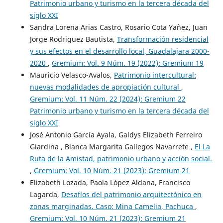
Patrimonio urbano y turismo en la tercera década del
siglo XXI
Sandra Lorena Arias Castro, Rosario Cota Yañez, Juan
Jorge Rodriguez Bautista,
Transformación residencial
y sus efectos en el desarrollo local, Guadalajara 2000-
2020
,
Gremium: Vol. 9 Núm. 19 (2022): Gremium 19
Mauricio Velasco-Avalos,
Patrimonio intercultural:
nuevas modalidades de apropiación cultural
,
Gremium: Vol. 11 Núm. 22 (2024): Gremium 22
Patrimonio urbano y turismo en la tercera década del
siglo XXI
José Antonio García Ayala, Galdys Elizabeth Ferreiro
Giardina , Blanca Margarita Gallegos Navarrete ,
El La
Ruta de la Amistad, patrimonio urbano y acción social.
,
Gremium: Vol. 10 Núm. 21 (2023): Gremium 21
Elizabeth Lozada, Paola López Aldana, Francisco
Lagarda,
Desafíos del patrimonio arquitectónico en
zonas marginadas. Caso: Mina Camelia, Pachuca
,
Gremium: Vol. 10 Núm. 21 (2023): Gremium 21