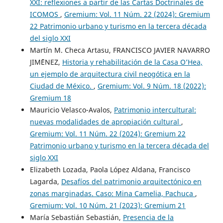
XXI: reflexiones a partir de las Cartas Doctrinales de
ICOMOS
,
Gremium: Vol. 11 Núm. 22 (2024): Gremium
22 Patrimonio urbano y turismo en la tercera década
del siglo XXI
Martín M. Checa Artasu, FRANCISCO JAVIER NAVARRO
JIM´´ENEZ,
Historia y rehabilitación de la Casa O’Hea,
un ejemplo de arquitectura civil neogótica en la
Ciudad de México.
,
Gremium: Vol. 9 Núm. 18 (2022):
Gremium 18
Mauricio Velasco-Avalos,
Patrimonio intercultural:
nuevas modalidades de apropiación cultural
,
Gremium: Vol. 11 Núm. 22 (2024): Gremium 22
Patrimonio urbano y turismo en la tercera década del
siglo XXI
Elizabeth Lozada, Paola López Aldana, Francisco
Lagarda,
Desafíos del patrimonio arquitectónico en
zonas marginadas. Caso: Mina Camelia, Pachuca
,
Gremium: Vol. 10 Núm. 21 (2023): Gremium 21
María Sebastián Sebastián,
Presencia de la