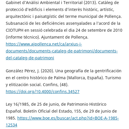
Gabinet d’Anàlisi Ambiental i Territorial (2013). Catàleg de
protecció d’edificis i elements d’interès històric, artístic,
arquitectònic i paisatgístic del terme municipal de Pollença.
Subsanació de les deficiències assenyalades a l’acord de la
CIOTUPH en sessió celebrada el dia 24 de setembre de 2010
(informe técnico). Ajuntament de Pollença.
https://www.ajpollenca.net/ca/arxius-i-
documents/documents-cataleg-de-patrimoni/documents-
del-cataleg-de-patrimoni
González Pérez, J. (2020). Una geografía de la gentrificación
en el centro histórico de Palma (Mallorca, España). Turismo
y elitización social. Confins, (48).
https://doi.org/10.4000/confins.34527
Ley 16/1985, de 25 de junio, de Patrimonio Histórico
Español. Boletín Oficial del Estado, 155, de 29 de junio de
1985.
https://www.boe.es/buscar/act.php?id=BOE-A-1985-
12534