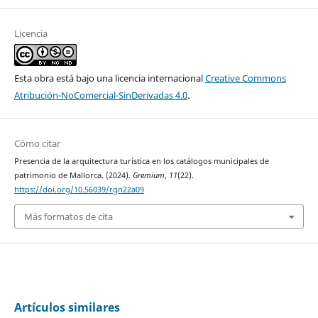
Licencia
Esta obra está bajo una licencia internacional
Creative Commons
Atribución-NoComercial-SinDerivadas 4.0
.
Cómo citar
Presencia de la arquitectura turística en los catálogos municipales de
patrimonio de Mallorca. (2024).
Gremium
,
11
(22).
https://doi.org/10.56039/rgn22a09
Más formatos de cita
Artículos similares