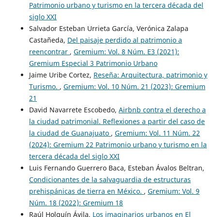
Patrimonio urbano y turismo en la tercera década del
siglo XXI
Salvador Esteban Urrieta García, Verónica Zalapa
Castañeda,
Del paisaje perdido al patrimonio a
reencontrar
,
Gremium: Vol. 8 Núm. E3 (2021):
Gremium Especial 3 Patrimonio Urbano
Jaime Uribe Cortez,
Reseña: Arquitectura, patrimonio y
Turismo.
,
Gremium: Vol. 10 Núm. 21 (2023): Gremium
21
David Navarrete Escobedo,
Airbnb contra el derecho a
la ciudad patrimonial. Reflexiones a partir del caso de
la ciudad de Guanajuato
,
Gremium: Vol. 11 Núm. 22
(2024): Gremium 22 Patrimonio urbano y turismo en la
tercera década del siglo XXI
Luis Fernando Guerrero Baca, Esteban Ávalos Beltran,
Condicionantes de la salvaguardia de estructuras
prehispánicas de tierra en México.
,
Gremium: Vol. 9
Núm. 18 (2022): Gremium 18
Raúl Holguín Ávila,
Los imaginarios urbanos en El