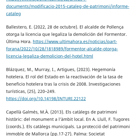
documents/modificacio-2015-cataleg-de-patrimoni/informe-
cataleg
Ballestero, E. (2022, 28 de octubre). El alcalde de Pollença
otorga la licencia que legaliza la demolición del Formentor.
Última Hora.
https://www.ultimahora.es/noticias/part-
forana/2022/10/28/1818989/formentor-alcalde-otorga-
licencia-legaliza-demolicion-del-hotel.html
Blázquez, M., Murray, I., Artigues, (2023). Hegemonía
hotelera. El rol del Estado en la reactivación de la tasa de
beneficio hotelera tras la crisis de 2008. Investigaciones
turísticas, (25), 220–249.
https://doi.org/10.14198/INTURI.22122
Capellà Galmés, M.À. (2013). Els catàlegs de patrimoni
històric: del monument a l’àmbit local. En A. Llull, F. Tugores
(coords.). Els catàlegs municipals. La protecció del patrimoni
immoble de Mallorca (pp.17-27). Palma: Societat