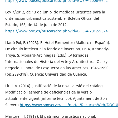
https://www.boe.es/buscar/doc.php?id=BOE-A-2006-6642
Ley 7/2012, de 13 de junio, de medidas urgentes para la
ordenación urbanística sostenible. Boletín Oficial del
Estado, 168, de 14 de julio de 2012.
https://www.boe.es/buscar/doc.php?id=BOE-A-2012-9374
Lladó Pol, F. (2023). El Hotel Formentor (Mallorca – España).
De círculo intelectual a fondo de inversión. En A. Kennedy-
Troya, S. Monard-Arciniegas (Eds.). IV Jornadas
Internacionales de Historia del Arte y Arquitectura. Ocio y
negocio. El hotel de Posguerra en las Américas. 1945-1990
(pp.289-318). Cuenca: Universidad de Cuenca.
Llull, À. (2014). Justificació de la nova versió del catàleg.
Modificació i esmena de deficiències de la versió
actualmente vigent (informe técnico). Ajuntament de Son
Servera.
https://www.sonservera.es/portal/RecursosWeb/DOC
Martorell, J. (1919). El patrimonio artístico nacional.