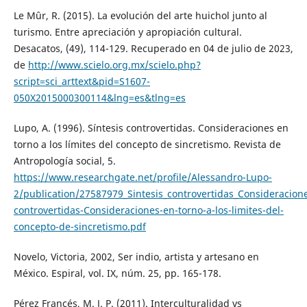
Le Mûr, R. (2015). La evolución del arte huichol junto al
turismo. Entre apreciación y apropiación cultural.
Desacatos, (49), 114-129. Recuperado en 04 de julio de 2023,
de
http://www.scielo.org.mx/scielo.php?
script=sci_arttext&pid=S1607-
050X2015000300114&lng=es&tlng=es
Lupo, A. (1996). Síntesis controvertidas. Consideraciones en
torno a los límites del concepto de sincretismo. Revista de
Antropología social, 5.
https://www.researchgate.net/profile/Alessandro-Lupo-
2/publication/27587979_Sintesis_controvertidas_Consideracion
controvertidas-Consideraciones-en-torno-a-los-limites-del-
concepto-de-sincretismo.pdf
Novelo, Victoria, 2002, Ser indio, artista y artesano en
México. Espiral, vol. IX, núm. 25, pp. 165-178.
Pérez Francés, M. J. P. (2011). Interculturalidad vs