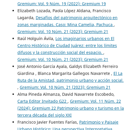
Gremium: Vol. 9 Núm. 19 (2022): Gremium 19
Elizabeth Lozada, Paola López Aldana, Francisco
Lagarda,
Desafíos del patrimonio arquitectónico en
zonas marginadas. Caso: Mina Camelia, Pachuca
,
Gremium: Vol. 10 Núm. 21 (2023): Gremium 21
Raúl Holguín Ávila,
Los imaginarios urbanos en El
Centro Histórico de Ciudad Juárez: entre los límites
difusos y la construcción social del espacio.
,
Gremium: Vol. 10 Núm. 21 (2023): Gremium 21
José Antonio García Ayala, Galdys Elizabeth Ferreiro
Giardina , Blanca Margarita Gallegos Navarrete ,
El La
Ruta de la Amistad, patrimonio urbano y acción social.
,
Gremium: Vol. 10 Núm. 21 (2023): Gremium 21
Alma Pineda Almanza, David Navarrete Escobedo,
Carta Editor Invitado G22
,
Gremium: Vol. 11 Núm. 22
(2024): Gremium 22 Patrimonio urbano y turismo en la
tercera década del siglo XXI
Francisco Javier Fuentes Farías,
Patrimonio y Paisaje
Urbano Histórico: Una perspectiva Interpretativa.
,