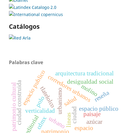
Catálogos
Palabras clave
espacio publico
arquitectura tradicional
corredores urbanos
desigualdad social
ciudad construida
patrimonio cultural
molino
tlatelolco
urbanismo
reseña
salud
polo
espacio público
ciudad
verticalidad
paisaje
lineas
editorial
urbano
cdmx
azúcar
espacio
patrimonio