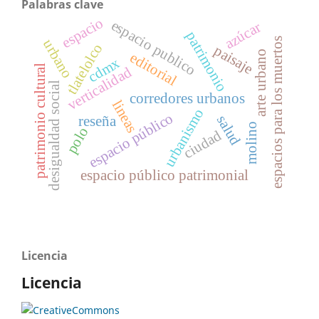
Palabras clave
espacio
espacio publico
azúcar
patrimonio
espacios para los muertos
urbano
tlatelolco
paisaje
arte urbano
editorial
cdmx
patrimonio cultural
verticalidad
desigualdad social
corredores urbanos
lineas
urbanismo
espacio público
salud
reseña
molino
polo
ciudad
espacio público patrimonial
Licencia
Licencia