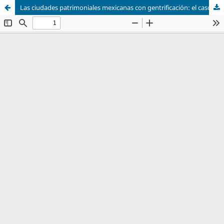
Las ciudades patrimoniales mexicanas con gentrificación: el caso del Centro Histórico de Oaxaca