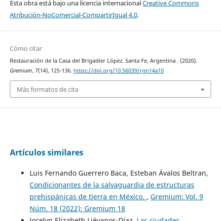
Esta obra está bajo una licencia internacional
Creative Commons
Atribución-NoComercial-CompartirIgual 4.0
.
Cómo citar
Restauración de la Casa del Brigadier López. Santa Fe, Argentina . (2020).
Gremium
,
7
(14), 125-136.
https://doi.org/10.56039/rgn14a10
Más formatos de cita
Artículos similares
Luis Fernando Guerrero Baca, Esteban Ávalos Beltran,
Condicionantes de la salvaguardia de estructuras
prehispánicas de tierra en México.
,
Gremium: Vol. 9
Núm. 18 (2022): Gremium 18
Jocelyn Elizabeth Liévanos-Díaz,
Las ciudades