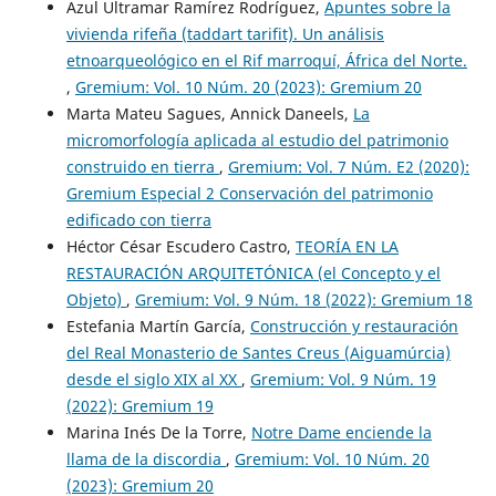
Azul Ultramar Ramírez Rodríguez,
Apuntes sobre la
vivienda rifeña (taddart tarifit). Un análisis
etnoarqueológico en el Rif marroquí, África del Norte.
,
Gremium: Vol. 10 Núm. 20 (2023): Gremium 20
Marta Mateu Sagues, Annick Daneels,
La
micromorfología aplicada al estudio del patrimonio
construido en tierra
,
Gremium: Vol. 7 Núm. E2 (2020):
Gremium Especial 2 Conservación del patrimonio
edificado con tierra
Héctor César Escudero Castro,
TEORÍA EN LA
RESTAURACIÓN ARQUITETÓNICA (el Concepto y el
Objeto)
,
Gremium: Vol. 9 Núm. 18 (2022): Gremium 18
Estefania Martín García,
Construcción y restauración
del Real Monasterio de Santes Creus (Aiguamúrcia)
desde el siglo XIX al XX
,
Gremium: Vol. 9 Núm. 19
(2022): Gremium 19
Marina Inés De la Torre,
Notre Dame enciende la
llama de la discordia
,
Gremium: Vol. 10 Núm. 20
(2023): Gremium 20