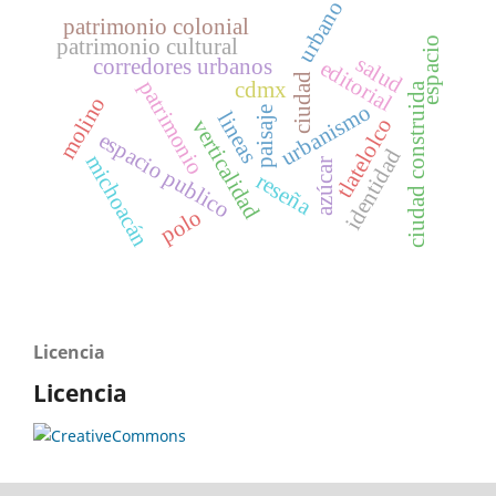
urbano
patrimonio colonial
patrimonio cultural
espacio
salud
corredores urbanos
editorial
ciudad
patrimonio
cdmx
ciudad construida
molino
urbanismo
paisaje
lineas
tlatelolco
verticalidad
espacio publico
identidad
michoacán
azúcar
reseña
polo
Licencia
Licencia