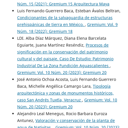
Núm. 15 (2021): Gremium 15 Arquitectura Maya
Luis Fernando Guerrero Baca, Esteban Ávalos Beltran,
Condicionantes de la salvaguardia de estructuras
prehispánicas de tierra en México.
,
Gremium: Vol. 9
Núm. 18 (2022): Gremium 18
LDI. Alba Díaz Márquez, Diana Elena Barcelata
Eguiarte, Juana Martínez Reséndiz,
Procesos de
significación en la conservación del patrimonio
cultural y del paisaje. Caso De Estudio: Patrimonio
Industrial De La Zona Fundición Aguascalientes
,
Gremium: Vol. 10 Núm. 20 (2023): Gremium 20
José Antonio Ochoa Acosta, Luis Fernando Guerrero
Baca, Michelle Angélica Camargo Lara,
Tipología
arquitectónica y zonas de monumentos históricos,
caso San Andrés Tuxtla, Veracruz
,
Gremium: Vol. 10
Núm. 20 (2023): Gremium 20
Alejandro Leal Menegus, Rocio Barbara Euroza
Antunez,
Valoración y conservación de la planta de
agua de Nativitas.
,
Gremium: Vol. 10 Núm. 20 (2023):