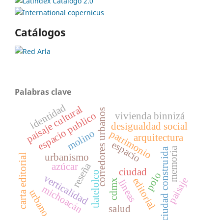
Catálogos
Palabras clave
identidad
paisaje cultural
corredores urbanos
espacio publico
vivienda binnizá
desigualdad social
molino
patrimonio
arquitectura
espacio
memoria
ciudad construida
urbanismo
carta editorial
reseña
azúcar
ciudad
tlatelolco
polo
verticalidad
paisaje
editorial
cdmx
lineas
michoacán
urbano
salud