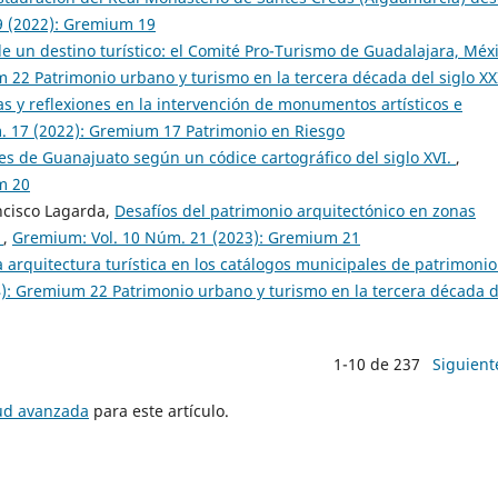
9 (2022): Gremium 19
de un destino turístico: el Comité Pro-Turismo de Guadalajara, Méx
22 Patrimonio urbano y turismo en la tercera década del siglo XX
as y reflexiones en la intervención de monumentos artísticos e
. 17 (2022): Gremium 17 Patrimonio en Riesgo
es de Guanajuato según un códice cartográfico del siglo XVI.
,
m 20
ncisco Lagarda,
Desafíos del patrimonio arquitectónico en zonas
a
,
Gremium: Vol. 10 Núm. 21 (2023): Gremium 21
a arquitectura turística en los catálogos municipales de patrimonio
): Gremium 22 Patrimonio urbano y turismo en la tercera década d
1-10 de 237
Siguient
tud avanzada
para este artículo.