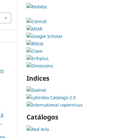
en
Indices
n
18
Catálogos
r
,
sde