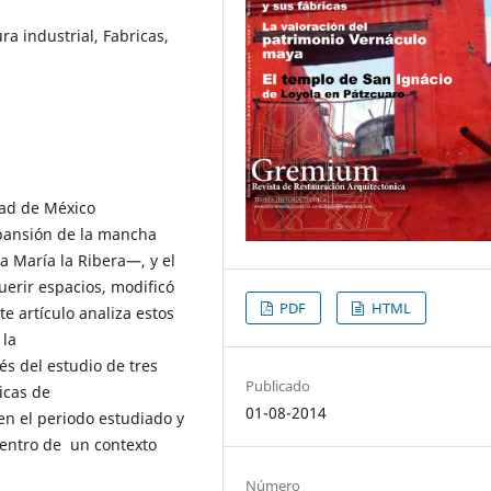
ra industrial, Fabricas,
udad de México
pansión de la mancha
a María la Ribera—, y el
uerir espacios, modificó
PDF
HTML
te artículo analiza estos
 la
és del estudio de tres
Publicado
icas de
01-08-2014
 en el periodo estudiado y
 dentro de un contexto
Número