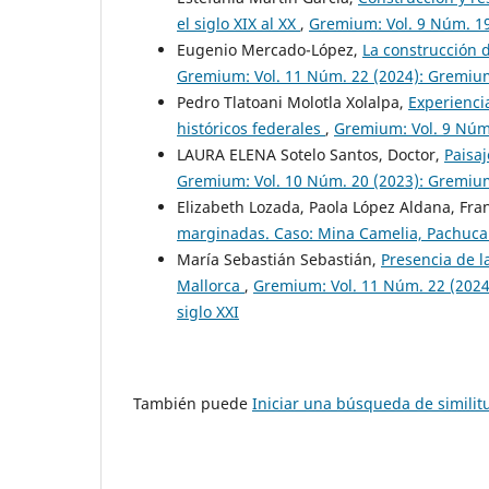
el siglo XIX al XX
,
Gremium: Vol. 9 Núm. 1
Eugenio Mercado-López,
La construcción 
Gremium: Vol. 11 Núm. 22 (2024): Gremium 
Pedro Tlatoani Molotla Xolalpa,
Experienci
históricos federales
,
Gremium: Vol. 9 Núm
LAURA ELENA Sotelo Santos, Doctor,
Paisaj
Gremium: Vol. 10 Núm. 20 (2023): Gremiu
Elizabeth Lozada, Paola López Aldana, Fra
marginadas. Caso: Mina Camelia, Pachuc
María Sebastián Sebastián,
Presencia de l
Mallorca
,
Gremium: Vol. 11 Núm. 22 (2024
siglo XXI
También puede
Iniciar una búsqueda de simili