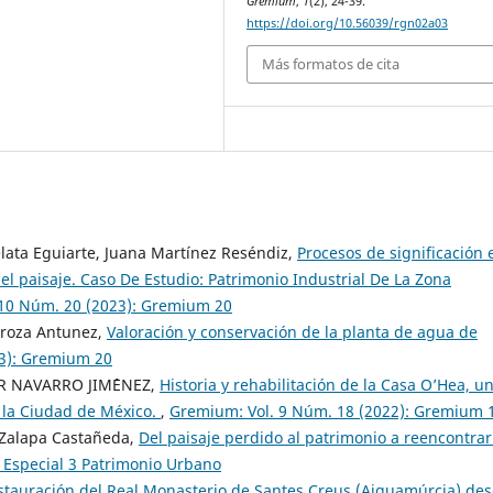
Gremium
,
1
(2), 24-39.
https://doi.org/10.56039/rgn02a03
Más formatos de cita
lata Eguiarte, Juana Martínez Reséndiz,
Procesos de significación 
del paisaje. Caso De Estudio: Patrimonio Industrial De La Zona
10 Núm. 20 (2023): Gremium 20
uroza Antunez,
Valoración y conservación de la planta de agua de
23): Gremium 20
R NAVARRO JIM´´ENEZ,
Historia y rehabilitación de la Casa O’Hea, u
n la Ciudad de México.
,
Gremium: Vol. 9 Núm. 18 (2022): Gremium 
a Zalapa Castañeda,
Del paisaje perdido al patrimonio a reencontra
 Especial 3 Patrimonio Urbano
stauración del Real Monasterio de Santes Creus (Aiguamúrcia) de