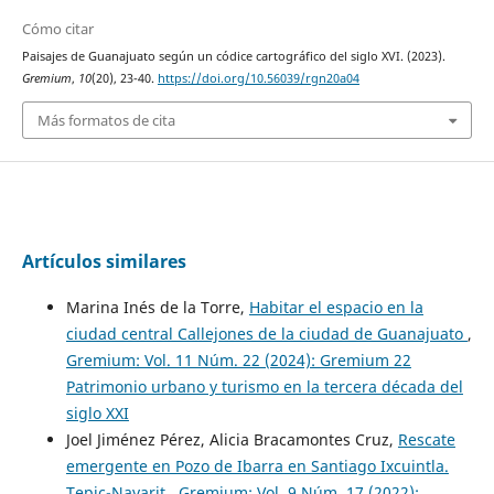
Cómo citar
Paisajes de Guanajuato según un códice cartográfico del siglo XVI. (2023).
Gremium
,
10
(20), 23-40.
https://doi.org/10.56039/rgn20a04
Más formatos de cita
Artículos similares
Marina Inés de la Torre,
Habitar el espacio en la
ciudad central Callejones de la ciudad de Guanajuato
,
Gremium: Vol. 11 Núm. 22 (2024): Gremium 22
Patrimonio urbano y turismo en la tercera década del
siglo XXI
Joel Jiménez Pérez, Alicia Bracamontes Cruz,
Rescate
emergente en Pozo de Ibarra en Santiago Ixcuintla.
Tepic-Nayarit
,
Gremium: Vol. 9 Núm. 17 (2022):