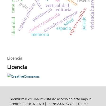
reseña
vivienda huave
polo
espacio público
verticalidad
espacio publico
patrimonio
editorial
corredores urbanos
ciudad construida
paisaje
identidad
salud
espacio
memoria
Licencia
Licencia
Gremium© es una Revista de acceso abierto bajo la
licencia CC BY-NC-ND | ISSN: 2007-8773 | Última