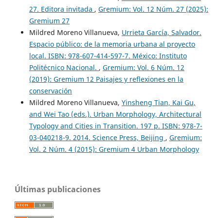
27. Editora invitada
,
Gremium: Vol. 12 Núm. 27 (2025):
Gremium 27
Mildred Moreno Villanueva,
Urrieta García, Salvador.
Espacio público: de la memoria urbana al proyecto
local. ISBN: 978-607-414-597-7. México: Instituto
Politécnico Nacional.
,
Gremium: Vol. 6 Núm. 12
(2019): Gremium 12 Paisajes y reflexiones en la
conservación
Mildred Moreno Villanueva,
Yinsheng Tian, Kai Gu,
and Wei Tao (eds.). Urban Morphology, Architectural
Typology and Cities in Transition. 197 p. ISBN: 978-7-
03-040218-9. 2014. Science Press, Beijing
,
Gremium:
Vol. 2 Núm. 4 (2015): Gremium 4 Urban Morphology
Últimas publicaciones