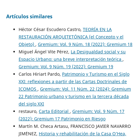
Artículos similares
Héctor César Escudero Castro,
TEORÍA EN LA
RESTAURACIÓN ARQUITETÓNICA (el Concepto y el
Objeto)
,
Gremium: Vol. 9 Núm. 18 (2022): Gremium 18
Miguel Ángel Vite Pérez,
La Desigualdad social y su
Espacio Urbano: una breve interpretación teórica
,
Gremium: Vol. 9 Núm. 19 (2022): Gremium 19
Carlos Hiriart Pardo,
Patrimonio y Turismo en el Siglo
XXI: reflexiones a partir de las Cartas Doctrinales de
ICOMOS
,
Gremium: Vol. 11 Núm. 22 (2024): Gremium
22 Patrimonio urbano y turismo en la tercera década
del siglo XXI
restauro,
Carta Editorial
,
Gremium: Vol. 9 Núm. 17
(2022): Gremium 17 Patrimonio en Riesgo
Martín M. Checa Artasu, FRANCISCO JAVIER NAVARRO
JIM´´ENEZ,
Historia y rehabilitación de la Casa O’Hea,