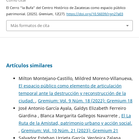
El Cerro “la Bufa” del Centro Histórico de Zacatecas como espacio público
patrimonial. (2025).
Gremium
,
12
(27).
https://doi.org/10.56039/rgn27a03
Más formatos de cita
Artículos similares
Milton Montejano-Castillo, Mildred Moreno-Villanueva,
El espacio público como elemento de articulación
temporal ante la destrucción y reconstrucción de la
ciudad.
,
Gremium: Vol. 9 Núm. 18 (2022): Gremium 18
José Antonio García Ayala, Galdys Elizabeth Ferreiro
Giardina , Blanca Margarita Gallegos Navarrete ,
El La
Ruta de la Amistad, patrimonio urbano y acción social.
,
Gremium: Vol. 10 Núm. 21 (2023): Gremium 21
Salvador Esteban Urrieta García, Verónica Zalapa