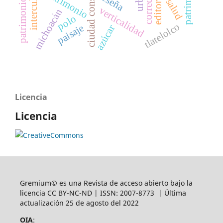
patrimonio cultural
ciudad construida
intercultural
patrimonio
editorial
reseña
salud
verticalidad
michoacán
polo
tlatelolco
paisaje
azúcar
Licencia
Licencia
Gremium© es una Revista de acceso abierto bajo la
licencia CC BY-NC-ND | ISSN: 2007-8773 | Última
actualización 25 de agosto del 2022
OIA
: