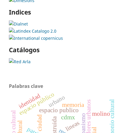
Indices
Catálogos
Palabras clave
espacio público
identidad
urbano
patrimonio cultural
corredores urbanos
memoria
espacio publico
molino
urbanismo
cdmx
ciudad
lineas