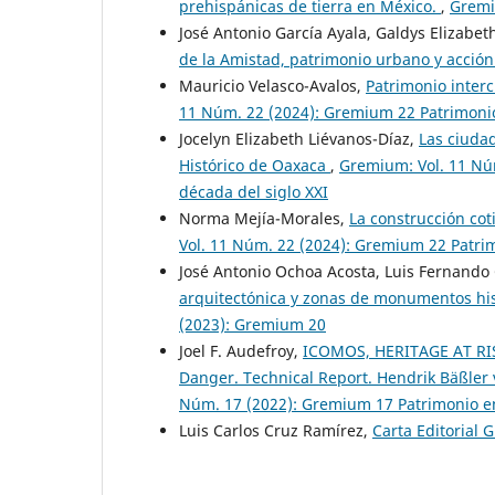
prehispánicas de tierra en México.
,
Gremi
José Antonio García Ayala, Galdys Elizabet
de la Amistad, patrimonio urbano y acción
Mauricio Velasco-Avalos,
Patrimonio inter
11 Núm. 22 (2024): Gremium 22 Patrimonio 
Jocelyn Elizabeth Liévanos-Díaz,
Las ciudad
Histórico de Oaxaca
,
Gremium: Vol. 11 Núm
década del siglo XXI
Norma Mejía-Morales,
La construcción co
Vol. 11 Núm. 22 (2024): Gremium 22 Patrim
José Antonio Ochoa Acosta, Luis Fernando
arquitectónica y zonas de monumentos his
(2023): Gremium 20
Joel F. Audefroy,
ICOMOS, HERITAGE AT RIS
Danger. Technical Report. Hendrik Bäßler 
Núm. 17 (2022): Gremium 17 Patrimonio e
Luis Carlos Cruz Ramírez,
Carta Editorial 