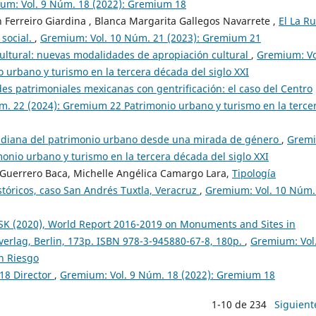
um: Vol. 9 Núm. 18 (2022): Gremium 18
h Ferreiro Giardina , Blanca Margarita Gallegos Navarrete ,
El La Ru
 social.
,
Gremium: Vol. 10 Núm. 21 (2023): Gremium 21
cultural: nuevas modalidades de apropiación cultural
,
Gremium: Vo
urbano y turismo en la tercera década del siglo XXI
es patrimoniales mexicanas con gentrificación: el caso del Centro
. 22 (2024): Gremium 22 Patrimonio urbano y turismo en la terce
tidiana del patrimonio urbano desde una mirada de género
,
Grem
onio urbano y turismo en la tercera década del siglo XXI
 Guerrero Baca, Michelle Angélica Camargo Lara,
Tipología
tóricos, caso San Andrés Tuxtla, Veracruz
,
Gremium: Vol. 10 Núm.
K (2020), World Report 2016-2019 on Monuments and Sites in
verlag, Berlin, 173p. ISBN 978-3-945880-67-8, 180p.
,
Gremium: Vol.
n Riesgo
G18 Director
,
Gremium: Vol. 9 Núm. 18 (2022): Gremium 18
1-10 de 234
Siguient