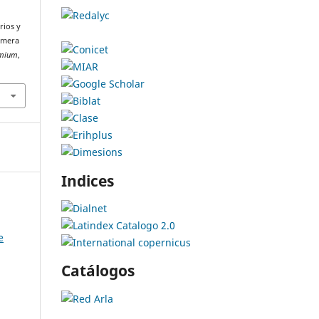
rios y
rimera
mium
,
Indices
e
Catálogos