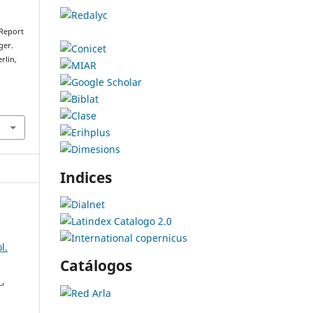
Report
ger.
rlin,
.
Indices
l.
Catálogos
r
,