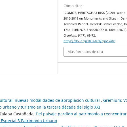
Cómo citar
ICOMOS, HERITAGE AT RISK (2020), World 
2016-2019 on Monuments and Sites in Dan
Technical Report. Hendrik Bäßler verlag, Be
173p. ISBN 978-3-945880-67-8, 180p. (2022)
Gremium
,
9
(17), 69-72.
https://doi.org/10.56039/rgn17a06
Más formatos de cita
cultural: nuevas modalidades de apropiación cultural
,
Gremium: Vo
urbano y turismo en la tercera década del siglo XXI
a Zalapa Castañeda,
Del paisaje perdido al patrimonio a reencontra
 Especial 3 Patrimonio Urbano