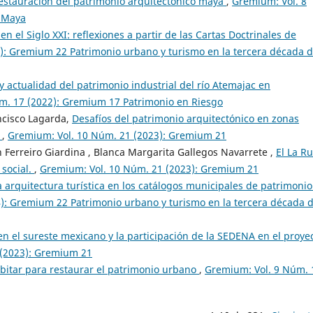
restauración del patrimonio arquitectónico maya
,
Gremium: Vol. 8
a Maya
n el Siglo XXI: reflexiones a partir de las Cartas Doctrinales de
): Gremium 22 Patrimonio urbano y turismo en la tercera década d
 actualidad del patrimonio industrial del río Atemajac en
m. 17 (2022): Gremium 17 Patrimonio en Riesgo
ncisco Lagarda,
Desafíos del patrimonio arquitectónico en zonas
a
,
Gremium: Vol. 10 Núm. 21 (2023): Gremium 21
h Ferreiro Giardina , Blanca Margarita Gallegos Navarrete ,
El La Ru
 social.
,
Gremium: Vol. 10 Núm. 21 (2023): Gremium 21
a arquitectura turística en los catálogos municipales de patrimonio
): Gremium 22 Patrimonio urbano y turismo en la tercera década d
en el sureste mexicano y la participación de la SEDENA en el proye
 (2023): Gremium 21
abitar para restaurar el patrimonio urbano
,
Gremium: Vol. 9 Núm. 