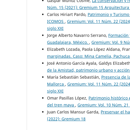
Gaspar Muñoz Cosme,
La conservación y 
Núm. 15 (2021): Gremium 15 Arquitectur
Carlos Hiriart Pardo,
Patrimonio y Turismo e
ICOMOS
,
Gremium: Vol. 11 Núm. 22 (2024
siglo XXI
Jorge Alberto Navarro Serrano,
Formación y
Guadalajara, México.
,
Gremium: Vol. 9 Nú
Elizabeth Lozada, Paola López Aldana, Fra
marginadas. Caso: Mina Camelia, Pachuc
José Antonio García Ayala, Galdys Elizabet
de la Amistad, patrimonio urbano y acción
María Sebastián Sebastián,
Presencia de l
Mallorca
,
Gremium: Vol. 11 Núm. 22 (2024
siglo XXI
Omar Pasillas López,
Patrimonio histórico 
del tren maya
,
Gremium: Vol. 10 Núm. 21
Juan Carlos Mansur Garda,
Preservar el h
(2022): Gremium 18