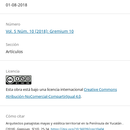
01-08-2018
Número
Vol. 5 Núm. 10 (2018): Gremium 10
Sección
Artículos
Licencia
Esta obra está bajo una licencia internacional
Creative Commons
Atribución-NoComercial-CompartirIgual 4.0
.
Cómo citar
Arquitectos paisajistas mayas y estética territorial en la Península de Yucatán .
(2018).
Gremium
,
5
(10), 25-34.
https://doi.org/10.56039/rgn10a04