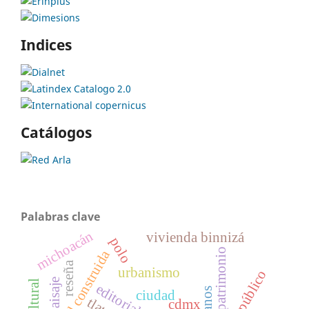
Indices
Catálogos
Palabras clave
michoacán
vivienda binnizá
polo
patrimonio
ciudad construida
reseña
urbanismo
paisaje
editorial
ciudad
cdmx