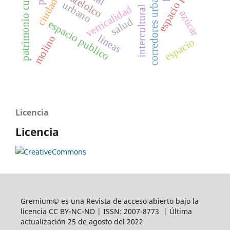
espacio público
patrimonio cultural
corredores urbanos
tlatelolco
urbano
verticalidad
intercultural
azúcar
salud
espacio publico
lineas
molino
espacio
Licencia
Licencia
Gremium© es una Revista de acceso abierto bajo la
licencia CC BY-NC-ND | ISSN: 2007-8773 | Última
actualización 25 de agosto del 2022