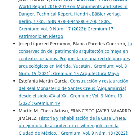
World Report 2016-2019 on Monuments and Sites in
Danger. Technical Report. Hendrik Bäßler verlag,
Berlin, 173p. ISBN 978-3-945880-67-8, 180p.
,
Gremium: Vol. 9 Núm. 17 (2022): Gremium 17
Patrimonio en Riesgo
Josep Ligorred Perramon, Blanca Paredes Guerrero,
La
conservación del patrimonio arquitectónico maya en
contextos urbanos. Propuesta de una red de parques
arqueológicos en Mérida, Yucatán
,
Gremium: Vol. 8
Núm. 15 (2021): Gremium 15 Arquitectura Maya
Estefania Martín García,
Construcción y restauración
del Real Monasterio de Santes Creus (Aiguamúrcia)
desde el siglo XIX al XX
,
Gremium: Vol. 9 Núm. 19
(2022): Gremium 19
Martín M. Checa Artasu, FRANCISCO JAVIER NAVARRO
JIM´´ENEZ,
Historia y rehabilitación de la Casa O’Hea,
un ejemplo de arquitectura civil neogótica en la
Ciudad de México.
,
Gremium: Vol. 9 Núm. 18 (2022):