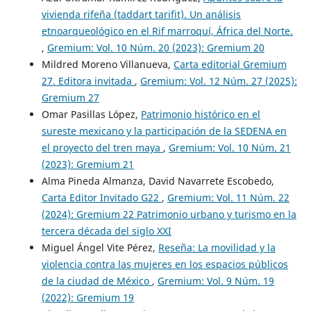
vivienda rifeña (taddart tarifit). Un análisis
etnoarqueológico en el Rif marroquí, África del Norte.
,
Gremium: Vol. 10 Núm. 20 (2023): Gremium 20
Mildred Moreno Villanueva,
Carta editorial Gremium
27. Editora invitada
,
Gremium: Vol. 12 Núm. 27 (2025):
Gremium 27
Omar Pasillas López,
Patrimonio histórico en el
sureste mexicano y la participación de la SEDENA en
el proyecto del tren maya
,
Gremium: Vol. 10 Núm. 21
(2023): Gremium 21
Alma Pineda Almanza, David Navarrete Escobedo,
Carta Editor Invitado G22
,
Gremium: Vol. 11 Núm. 22
(2024): Gremium 22 Patrimonio urbano y turismo en la
tercera década del siglo XXI
Miguel Ángel Vite Pérez,
Reseña: La movilidad y la
violencia contra las mujeres en los espacios públicos
de la ciudad de México
,
Gremium: Vol. 9 Núm. 19
(2022): Gremium 19