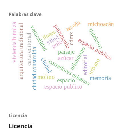
Palabras clave
reseña
michoacán
vivienda binnizá
arquitectura tradicional
patrimonio
verticalidad
tlatelolco
lineas
cdmx
carta editorial
salud
espacio publico
polo
urbanismo
ciudad construida
paisaje
azúcar
editorial
ciudad
urbano
corredores urbanos
molino
memoria
espacio
espacio público
Licencia
Licencia