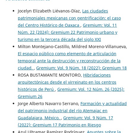
Jocelyn Elizabeth Liévanos-Díaz,
Las ciudades
patrimoniales mexicanas con gentrificación: el caso
del Centro Histórico de Oaxaca
,
Gremium: Vol. 11
Núm. 22 (2024): Gremium 22 Patrimonio urbano y
turismo en la tercera década del siglo XXI
Milton Montejano-Castillo, Mildred Moreno-Villanueva,
El espacio público como elemento de articulación
temporal ante la destrucción y reconstrucción de la
ciudad.
,
Gremium: Vol. 9 Núm. 18 (2022): Gremium 18
ROSA BUSTAMANTE MONTORO,
Hibridaciones
arquitectónicas desde el virreinato en los centros
históricos de Perú
,
Gremium: Vol. 12 Núm. 26 (2025):
Gremium 26
Jorge Alberto Navarro Serrano,
Formación y actualidad
del patrimonio industrial del río Atemajac en
Guadalajara, México.
,
Gremium: Vol. 9 Núm. 17
(2022): Gremium 17 Patrimonio en Riesgo
Azul Ultramar Ramírez Rodríguez,
Apuntes sobre la