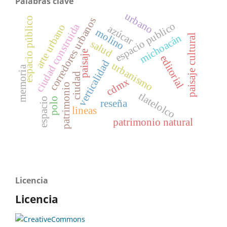
Palabras clave
urbano
corredores urbanos
espacio público
espacio publico
ciudad construida
arte urbano
azúcar
molino
michoacán
paisaje cultural
salud
paisaje
editorial
verticalidad
urbanismo
memoria
ciudad
cdmx
patrimonio
tlatelolco
espacio
polo
reseña
lineas
patrimonio natural
Licencia
Licencia