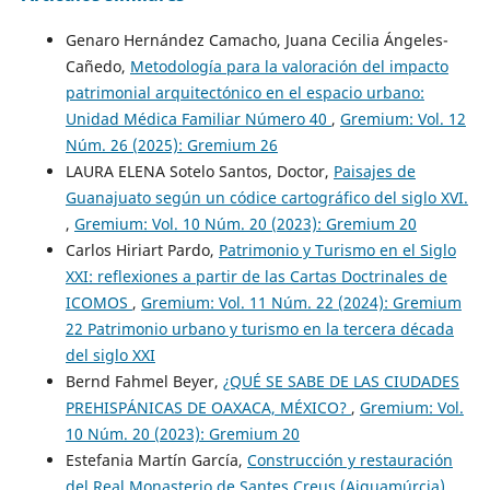
Genaro Hernández Camacho, Juana Cecilia Ángeles-
Cañedo,
Metodología para la valoración del impacto
patrimonial arquitectónico en el espacio urbano:
Unidad Médica Familiar Número 40
,
Gremium: Vol. 12
Núm. 26 (2025): Gremium 26
LAURA ELENA Sotelo Santos, Doctor,
Paisajes de
Guanajuato según un códice cartográfico del siglo XVI.
,
Gremium: Vol. 10 Núm. 20 (2023): Gremium 20
Carlos Hiriart Pardo,
Patrimonio y Turismo en el Siglo
XXI: reflexiones a partir de las Cartas Doctrinales de
ICOMOS
,
Gremium: Vol. 11 Núm. 22 (2024): Gremium
22 Patrimonio urbano y turismo en la tercera década
del siglo XXI
Bernd Fahmel Beyer,
¿QUÉ SE SABE DE LAS CIUDADES
PREHISPÁNICAS DE OAXACA, MÉXICO?
,
Gremium: Vol.
10 Núm. 20 (2023): Gremium 20
Estefania Martín García,
Construcción y restauración
del Real Monasterio de Santes Creus (Aiguamúrcia)