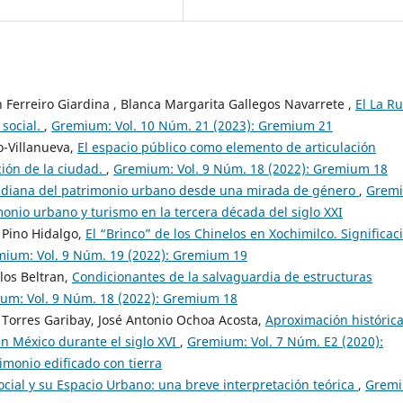
h Ferreiro Giardina , Blanca Margarita Gallegos Navarrete ,
El La Ru
 social.
,
Gremium: Vol. 10 Núm. 21 (2023): Gremium 21
o-Villanueva,
El espacio público como elemento de articulación
ción de la ciudad.
,
Gremium: Vol. 9 Núm. 18 (2022): Gremium 18
tidiana del patrimonio urbano desde una mirada de género
,
Grem
onio urbano y turismo en la tercera década del siglo XXI
 Pino Hidalgo,
El “Brinco” de los Chinelos en Xochimilco. Significac
ium: Vol. 9 Núm. 19 (2022): Gremium 19
los Beltran,
Condicionantes de la salvaguardia de estructuras
um: Vol. 9 Núm. 18 (2022): Gremium 18
 Torres Garibay, José Antonio Ochoa Acosta,
Aproximación histórica
en México durante el siglo XVI
,
Gremium: Vol. 7 Núm. E2 (2020):
monio edificado con tierra
cial y su Espacio Urbano: una breve interpretación teórica
,
Gremi