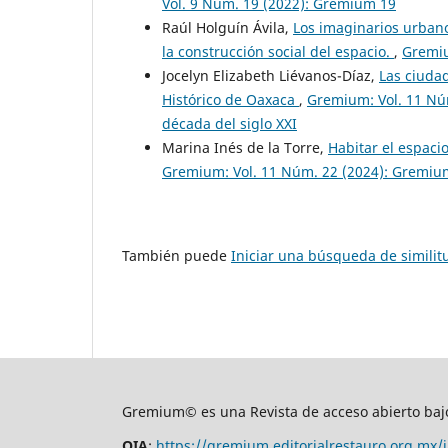
Vol. 9 Núm. 19 (2022): Gremium 19
Raúl Holguín Ávila,
Los imaginarios urbanos
la construcción social del espacio.
,
Gremiu
Jocelyn Elizabeth Liévanos-Díaz,
Las ciudad
Histórico de Oaxaca
,
Gremium: Vol. 11 Núm
década del siglo XXI
Marina Inés de la Torre,
Habitar el espaci
Gremium: Vol. 11 Núm. 22 (2024): Gremium 
También puede
Iniciar una búsqueda de simili
Gremium© es una Revista de acceso abierto bajo
OIA
:
https://gremium.editorialrestauro.org.mx