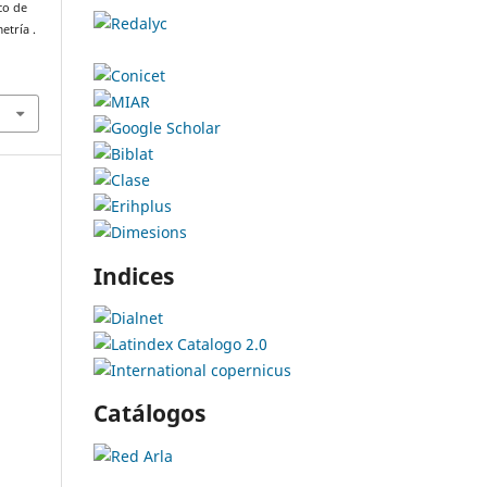
co de
etría .
Indices
Catálogos