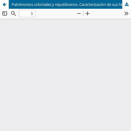
Patrimonios coloniales y republicanos. Caracterización de sus técnicas y materialidades en la provincia de Jujuy (Argentina)