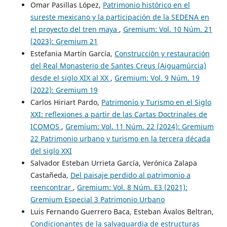
Omar Pasillas López,
Patrimonio histórico en el
sureste mexicano y la participación de la SEDENA en
el proyecto del tren maya
,
Gremium: Vol. 10 Núm. 21
(2023): Gremium 21
Estefania Martín García,
Construcción y restauración
del Real Monasterio de Santes Creus (Aiguamúrcia)
desde el siglo XIX al XX
,
Gremium: Vol. 9 Núm. 19
(2022): Gremium 19
Carlos Hiriart Pardo,
Patrimonio y Turismo en el Siglo
XXI: reflexiones a partir de las Cartas Doctrinales de
ICOMOS
,
Gremium: Vol. 11 Núm. 22 (2024): Gremium
22 Patrimonio urbano y turismo en la tercera década
del siglo XXI
Salvador Esteban Urrieta García, Verónica Zalapa
Castañeda,
Del paisaje perdido al patrimonio a
reencontrar
,
Gremium: Vol. 8 Núm. E3 (2021):
Gremium Especial 3 Patrimonio Urbano
Luis Fernando Guerrero Baca, Esteban Ávalos Beltran,
Condicionantes de la salvaguardia de estructuras