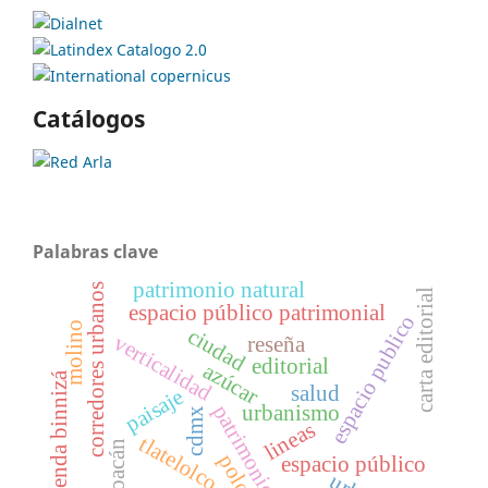
Catálogos
Palabras clave
patrimonio natural
corredores urbanos
carta editorial
espacio público patrimonial
espacio publico
molino
ciudad
verticalidad
reseña
editorial
azúcar
vivienda binnizá
salud
paisaje
patrimonio
urbanismo
cdmx
lineas
tlatelolco
michoacán
polo
espacio público