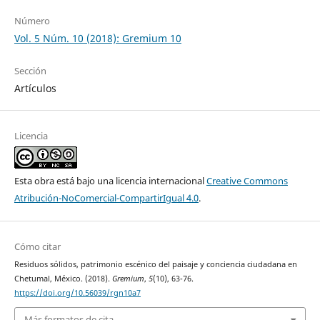
Número
Vol. 5 Núm. 10 (2018): Gremium 10
Sección
Artículos
Licencia
Esta obra está bajo una licencia internacional
Creative Commons
Atribución-NoComercial-CompartirIgual 4.0
.
Cómo citar
Residuos sólidos, patrimonio escénico del paisaje y conciencia ciudadana en
Chetumal, México. (2018).
Gremium
,
5
(10), 63-76.
https://doi.org/10.56039/rgn10a7
Más formatos de cita