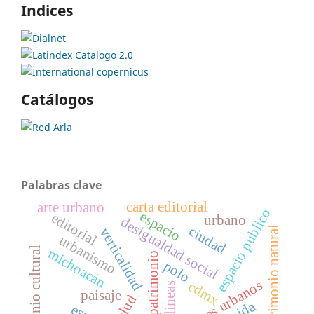
Indices
Catálogos
Palabras clave
carta editorial
arte urbano
espacio publico
espacio
editorial
urbano
desigualdad social
ciudad
patrimonio natural
verticalidad
urbanismo
patrimonio cultural
michoacán
patrimonio
polo
corredores urbanos
cdmx
lineas
paisaje
salud