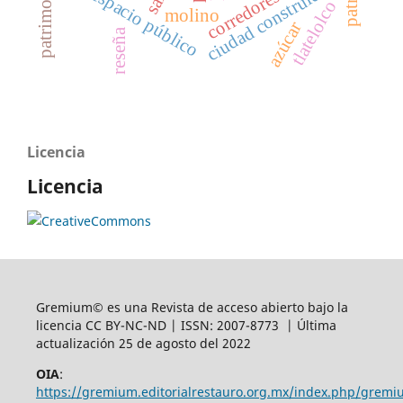
ciudad construida
espacio público
tlatelolco
molino
azúcar
reseña
Licencia
Licencia
Gremium© es una Revista de acceso abierto bajo la
licencia CC BY-NC-ND | ISSN: 2007-8773 | Última
actualización 25 de agosto del 2022
OIA
:
https://gremium.editorialrestauro.org.mx/index.php/gremi