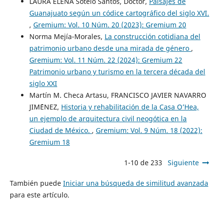
LAURA ELENA Sotelo Santos, Doctor,
Paisajes de
Guanajuato según un códice cartográfico del siglo XVI.
,
Gremium: Vol. 10 Núm. 20 (2023): Gremium 20
Norma Mejía-Morales,
La construcción cotidiana del
patrimonio urbano desde una mirada de género
,
Gremium: Vol. 11 Núm. 22 (2024): Gremium 22
Patrimonio urbano y turismo en la tercera década del
siglo XXI
Martín M. Checa Artasu, FRANCISCO JAVIER NAVARRO
JIM´´ENEZ,
Historia y rehabilitación de la Casa O’Hea,
un ejemplo de arquitectura civil neogótica en la
Ciudad de México.
,
Gremium: Vol. 9 Núm. 18 (2022):
Gremium 18
1-10 de 233
Siguiente
También puede
Iniciar una búsqueda de similitud avanzada
para este artículo.