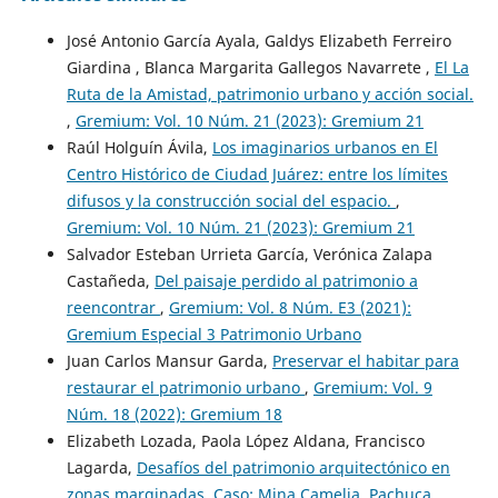
José Antonio García Ayala, Galdys Elizabeth Ferreiro
Giardina , Blanca Margarita Gallegos Navarrete ,
El La
Ruta de la Amistad, patrimonio urbano y acción social.
,
Gremium: Vol. 10 Núm. 21 (2023): Gremium 21
Raúl Holguín Ávila,
Los imaginarios urbanos en El
Centro Histórico de Ciudad Juárez: entre los límites
difusos y la construcción social del espacio.
,
Gremium: Vol. 10 Núm. 21 (2023): Gremium 21
Salvador Esteban Urrieta García, Verónica Zalapa
Castañeda,
Del paisaje perdido al patrimonio a
reencontrar
,
Gremium: Vol. 8 Núm. E3 (2021):
Gremium Especial 3 Patrimonio Urbano
Juan Carlos Mansur Garda,
Preservar el habitar para
restaurar el patrimonio urbano
,
Gremium: Vol. 9
Núm. 18 (2022): Gremium 18
Elizabeth Lozada, Paola López Aldana, Francisco
Lagarda,
Desafíos del patrimonio arquitectónico en
zonas marginadas. Caso: Mina Camelia, Pachuca
,